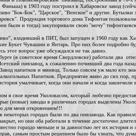
Фаньша) в 1903 году построил в Хабаровске завод (сейч
иво "Бок-Бок", "Царское", "Венское" и другие. Бутылки
аровск". Продукция торгового дома Тифонтая пользовалас
они были и тогда) закупоривали свою "мочу" тифонтаев
иво”, входивший в ПИТ, был запущен в 1960 году как Х
ие Букет Чувашии и Янтарь. Про них более подробно буд
есь этот вопрос уже обсуждался не так давно.
бурге (в советское время Свердловске) работали два от
тский пивзавод, к сожалению почивший два года назад,
Завод напитков и минвод. Только совсем уж мало кто зна
залкогольных Напитков. Предприятие живо до сих пор, п
стория умалчивает, когда они начали и когда закончили 
ном в свое время Уколовасом, который любезно предоста
рые (новые) заводы в различных городах выделены Укол
о для меня откровением!!!
 в некоторых городах были по два пивзавода. Как правило
закрыт, но они оба работали в течение достаточно длит
вестно гораздо меньше и за давностью лет их история и
е прав, самым простым решением было бы узнать, что дум