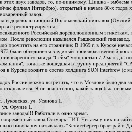
 этих двух заводов, то, по-видимому, Шишка - эмблема с
ейчас филиал Интербрю), открытый в начале 80-х годов 
воваренный завод.
ал и дореволюционный Волочаевский пивзавод (Омский 
ор все реконструируется…
посвященного Российский дореволюционным этикеткам, 
мом. После революции назывался Рышковский пивзавод. З
о прочитать на его страничке: В 1969 г. в Курске начал
 1973 были объединены в единый производственный копле
 пивоваренного завода "Сейм" мощностью 7,2 млн дал пив
компания", тогда же вошедшая в группу предприятий "С
д в Курске входит в состав холдинга SUN Interbrew (с ма
одов России можно встретить, что в Моздоке было два з
то открывается. Я не знаю точно, какой завод был первым
. Луковская, ул. Усанова 1.
 ул. Фрунзе 1.
зные заводы!!! Работали в одно время.
 современный завод Остмарк-ПИТ. Читаем у них на сайт
ально пивоварня называлась "Кенигсбергер брауэрай в Д
 пивоварне производилось несколько сортов пива светлог