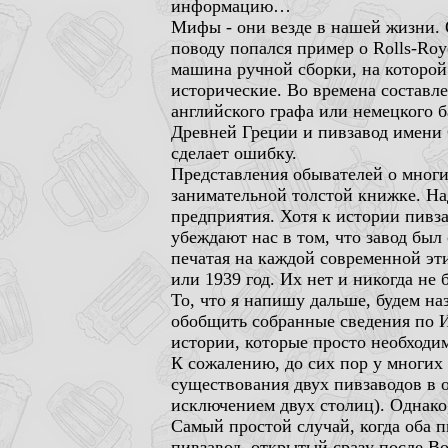
информацию…
Мифы - они везде в нашей жизни. О
поводу попался пример о Rolls-Ro
машина ручной сборки, на которой
исторические. Во времена составл
английского графа или немецкого б
Древней Греции и пивзавод имени 
сделает ошибку.
Представления обывателей о многи
занимательной толстой книжке. На
предприятия. Хотя к истории пивз
убеждают нас в том, что завод был
печатая на каждой современной эти
или 1939 год. Их нет и никогда не 
То, что я напишу дальше, будем
обобщить собранные сведения по И
истории, которые просто необхо
К сожалению, до сих пор у многих
существования двух пивзаводов в о
исключением двух столиц). Однако,
Самый простой случай, когда оба 
пивзавод, открытый сразу после В