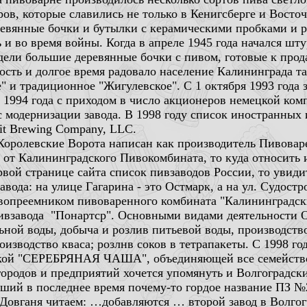
в, которые славились не только в Кенигсберге и Восточ
ревянные бочки и бутылки с керамическими пробками и р
 и во время войны. Когда в апреле 1945 года начался шт
дели большие деревянные бочки с пивом, готовые к прод
ость и долгое время радовало население Калининграда т
" и традиционное "Жигулевское". С 1 октября 1993 года
С 1994 года с приходом в число акционеров немецкой к
сс модернизации завода. В 1998 году список иностранных
it Brewing Company, LLC.
а Королевские Ворота написан как производитель Пивовар
 от Калининградского Пивокомбината, то куда относить 
вой странице сайта список пивзаводов России, то увиди
ода: на улице Гагарина - это Остмарк, а на ул. Судостр
вопреемником пивоваренного комбината "Калининградск
взавода "Понартср". Основными видами деятельности 
ьной воды, добыча и розлив питьевой воды, производств
оизводство кваса; розлнв соков в тетрапакеты. С 1998 
ркой "СЕРЕБРЯНАЯ ЧАША", объединяющей все семейство
городов и предприятий хочется упомянуть и Волгоградск
ий в последнее время почему-то гордое название ПЗ №
Довганя читаем: …добавляются … второй завод в Волгогра