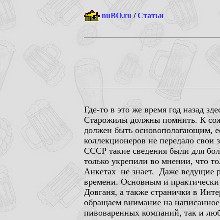
nuBO.ru
/
Статьи
Где-то в это же время год назад зд
Старожилы должны помнить. К со
должен быть основополагающим, ес
коллекционеров не передало свои з
СССР такие сведения были для бо
только укрепили во мнении, что то
Анкетах не знает. Даже ведущие р
времени. Основным и практически
Довганя, а также странички в Инте
обращаем внимание на написанное,
пивоваренных компаний, так и лю