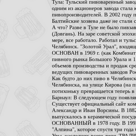
Тула: Тульский пивоваренный заво
одним из акционеров завода стала 
пивопроизводителей. В 2002 году 
Балтийские хозяева даже не стали 
А что? Разве в Туле не было пивза
(Довгань). На заре советской эпо
мере, все работало. Работал и туль
Челябинск. "Золотой Урал", входящ
ОСНОВАН в 1969 г. (как Комбинат 
пивного рынка Большого Урала и 1
объемов производства и продаж ср
ведущих пивоваренных заводов Рос
Как будто до них пиво в Челябинск
Челябинска, на улице Кирова (на п
потихоньку превращается теперь в
Барнаул: В следующем году появля
Существует официальный сайт комп
Александр и Иван Ворсины. В 188
выпускалось в керамической посуд
ОСНОВАННЫЙ в 1978 году. В 1993 
"Алпина", которое спустя три год
Увы, наследник всего лишь ТРАДИ