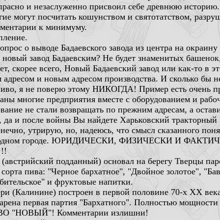
прасно и незаслуженно присвоил себе древнюю историю.
огие могут посчитать кошунством и святотатством, разр
мментарии к минимуму.
пление.
прос о выводе Бадаевского завода из центра на окраину 
т новый завод Бадаевским? Не будет знаменитых башенок, 
ет, скорее всего, Новый Бадаевский завод или как-то в э
адресом и новым адресом производства. И сколько бы не
 пиво, я не поверю этому НИКОГДА! Пример есть очень п
аны многие предприятия вместе с оборудованием и рабо
вание не стали возвращать по прежним адресам, а остав
ас, да и после войны Вы найдете Харьковский тракторный
нечно, утрирую, но, надеюсь, что смысл сказанного поня
и в одном городе. ЮРИДИЧЕСКИ, ФИЗИЧЕСКИ И ФАКТИЧЕС
!!
й (австрийский подданный) основал на берегу Тверцы па
орта пива: "Черное бархатное", "Двойное золотое", "Бав
бительское" и фруктовые напитки.
 (Калинине) построен в первой половине 70-х XX века.
сварена первая партия "Бархатного". Полностью мощности 
 "НОВЫЙ"! Комментарии излишни!