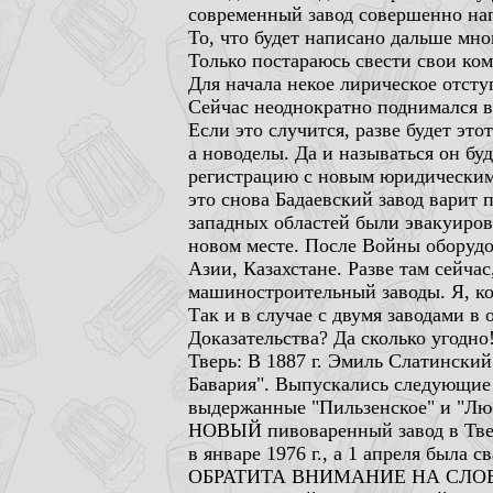
современный завод совершенно на
То, что будет написано дальше мн
Только постараюсь свести свои ко
Для начала некое лирическое отсту
Сейчас неоднократно поднимался во
Если это случится, разве будет это
а новоделы. Да и называться он буд
регистрацию с новым юридическим 
это снова Бадаевский завод варит
западных областей были эвакуиров
новом месте. После Войны оборудо
Азии, Казахстане. Разве там сейч
машиностроительный заводы. Я, ко
Так и в случае с двумя заводам
Доказательства? Да сколько угодно!
Тверь: В 1887 г. Эмиль Слатински
Бавария". Выпускались следующие с
выдержанные "Пильзенское" и "Лю
НОВЫЙ пивоваренный завод в Твери
в январе 1976 г., а 1 апреля была 
ОБРАТИТА ВНИМАНИЕ НА СЛОВО