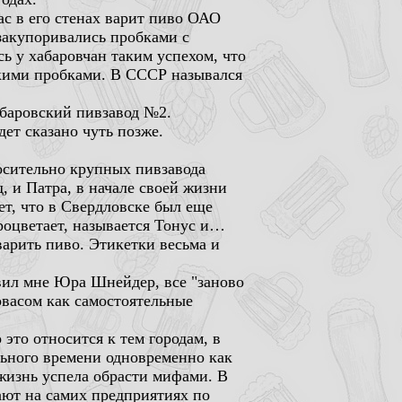
ас в его стенах варит пиво ОАО
 закупоривались пробками с
ь у хабаровчан таким успехом, что
скими пробками. В СССР назывался
абаровский пивзавод №2.
ет сказано чуть позже.
носительно крупных пивзавода
 и Патра, в начале своей жизни
ет, что в Свердловске был еще
роцветает, называется Тонус и…
варить пиво. Этикетки весьма и
вил мне Юра Шнейдер, все "заново
овасом как самостоятельные
 это относится к тем городам, в
ельного времени одновременно как
 жизнь успела обрасти мифами. В
ают на самих предприятиях по