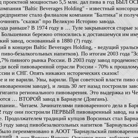
д проектной мощностью 5,5 млн. дал пива в год БЫЛ ОС
компания "Baltic Beverages Holding" - известный консор
предприятие стало филиалом компании "Балтика" и получ
сочинять "сказки" про Великую Историю завода.
вода раньше? В 1974 году в … Туле закрываются старые 
хи Большевики бережно относились к доставшемуся им им
ский завод, основанный в 1880 (?) году.
ий в концерн Baltic Beverages Holding, - ведущий ураль
пиво-безалкогольных напитков). По итогам 2003 года "З
,7% пивного рынка России. В 2003 году завод продемон
еди всей пивоваренной отрасли России - 70% к прошлому
сии и СНГ. Опять никаких исторических сказок!
е и не варили. Увы, варили. При советской власти пиво 
ивоваренном заводе), и лишь 30 лет назад построили зав
 гиганта регионального пивоварения. Это выдержка из Че
ются … ВТОРОЙ завод в Барнауле (Довгань).
ании.. Читаем. Зачинателями пивоваренного дела в Бар
2 году они построили ПЕРВЫЙ пивоваренный завод, на 
е. Продолжателем традиций купцов Ворсиных стал Барна
году завод пивобезалкогольных напитков "Барнаульски
а было переименовано в АООТ "Барнаульский пивоваренны
ЦИЙ. А они Ворсин-Ворсин. Остается лишь добавить, чт