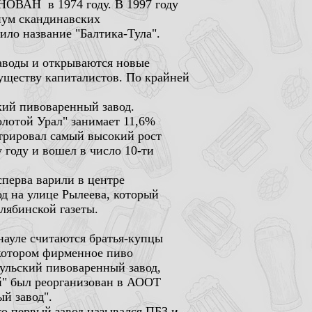
НОВАН в 1974 году. В 1997 году
циум скандинавских
ило название "Балтика-Тула".
заводы и открываются новые
уществу капиталистов. По крайней
ский пивоваренный завод.
олотой Урал" занимает 11,6%
стрировал самый высокий рост
 году и вошел в число 10-ти
сперва варили в центре
од на улице Рылеева, который
лябинской газеты.
науле считаются братья-купцы
котором фирменное пиво
ульский пивоваренный завод,
й" был реорганизован в АООТ
й завод".
о первый завод назывался ПБЗ и