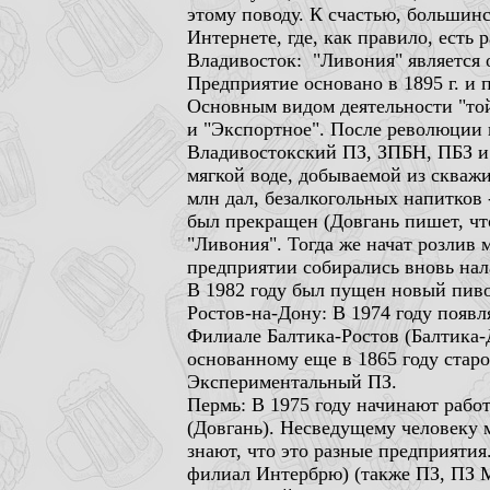
этому поводу. К счастью, большин
Интернете, где, как правил
Владивосток: "Ливония" является
Предприятие основано в 1895 г. и
Основным видом деятельности "той
и "Экспортное". После революции
Владивостокский ПЗ, ЗПБН, ПБЗ и 
мягкой воде, добываемой из скважи
млн дал, безалкогольных напитков -
был прекращен (Довгань пишет, что
"Ливония". Тогда же начат розлив
предприятии собирались вновь нал
В 1982 году был пущен новый пиво
Ростов-на-Дону: В 1974 году появл
Филиале Балтика-Ростов (Балтика-
основанному еще в 1865 году стар
Экспериментальный ПЗ.
Пермь: В 1975 году начинают работ
(Довгань). Несведущему человеку м
знают, что это разные предприяти
филиал Интербрю) (также ПЗ, ПЗ М