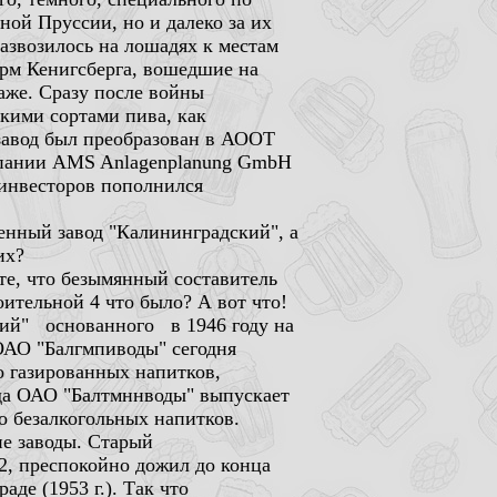
ной Пруссии, но и далеко за их
азвозилось на лошадях к местам
урм Кенигсберга, вошедшие на
аже. Сразу после войны
акими сортами пива, как
 завод был преобразован в АООТ
омпании AMS Anlagenplanung GmbH
 инвесторов пополнился
енный завод "Калининградский", а
их?
те, что безымянный составитель
оительной 4 что было? А вот что!
ий" основанного в 1946 году на
ОАО "Балгмпиводы" сегодня
о газированных напитков,
года ОАО "Балтмннводы" выпускает
 безалкогольных напитков.
ие заводы. Старый
2, преспокойно дожил до конца
де (1953 г.). Так что