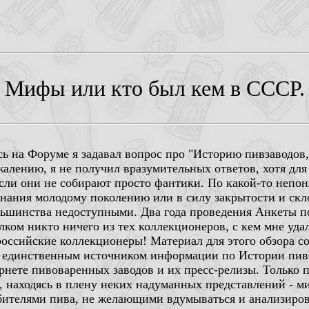
Мифы или кто был кем в СССР.
есь на Форуме я задавал вопрос про "Историю пивзаводов,
жалению, я не получил вразумительных ответов, хотя 
ли они не собирают просто фантики. По какой-то непо
нания молодому поколению или в силу закрытости и скло
льшинства недоступными. Два года проведения Анкеты 
лком никто ничего из тех коллекционеров, с кем мне уда
оссийские коллекционеры! Материал для этого обзора со
 единственным источником информации по Истории пиво
рнете пивоваренных заводов и их пресс-релизы. Только п
 находясь в плену неких надуманных представлений - м
бителями пива, не желающими вдумываться и анализиро