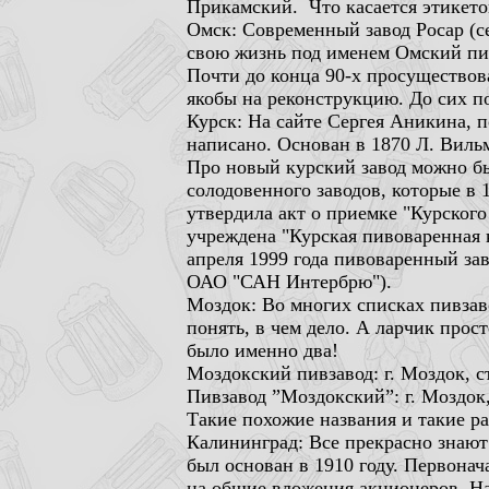
Прикамский. Что касается этикеток
Омск: Современный завод Росар (с
свою жизнь под именем Омский пи
Почти до конца 90-х просуществов
якобы на реконструкцию. До сих п
Курск: На сайте Сергея Аникина, 
написано. Основан в 1870 Л. Виль
Про новый курский завод можно был
солодовенного заводов, которые в
утвердила акт о приемке "Курского
учреждена "Курская пивоваренная 
апреля 1999 года пивоваренный заво
ОАО "САН Интербрю").
Моздок: Во многих списках пивзав
понять, в чем дело. А ларчик прос
было именно два!
Моздокский пивзавод: г. Моздок, ст
Пивзавод ”Моздокский”: г. Моздок,
Такие похожие названия и такие ра
Калининград: Все прекрасно знают
был основан в 1910 году. Первонач
на общие вложения акционеров. На