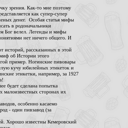
чку зрения. Как-то мне поэтому
едставляется как супер-супер
шеных денег. Особая статья мифы
сать в родоначальники
сам Бог велел. Легенды и мифы
понятиями нет ничего общего. И
т историй, рассказанных в этой
 миф об Истории этого
угой пример. Ногинские пивовары
целую кучу юбилейных этикеток и
инские этикетки, например, за 1927
а!
е будет сделана попытка
х малоизвестных сторонах их
аводов, особенно касаемо
од - один пивзавод (за
ней. Хорошо известны Кемеровский
одах.