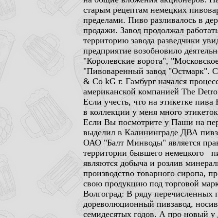
старым рецептам немецких пивоваро
пределами. Пиво разливалось в де
продажи. Завод продолжал работать
территорию завода разведчики уви
предприятие возобновило деятельн
"Королевские ворота", "Московское
"Пивоваренный завод "Остмарк". 
& Co kG г. Гамбург начался проце
американской компанией The Detro
Если учесть, что на этикетке пив
в коллекции у меня много этикеток
Если Вы посмотрите у Паши на пер
выделил в Калининграде ДВА пивзав
ОАО "Балт Минводы" является пра
территории бывшего немецкого пи
являютcя добыча и розлив минерал
производство товарного сиропа, пр
свою продукцию под торговой ма
Волгоград: В ряду перечисленных 
дореволюционный пивзавод, носивш
семидесятых годов. А про новый у 