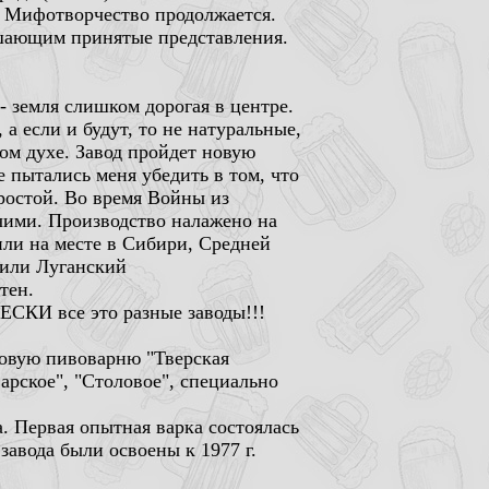
 Мифотворчество продолжается.
ушающим принятые представления.
- земля слишком дорогая в центре.
а если и будут, то не натуральные,
том духе. Завод пройдет новую
 пытались меня убедить в том, что
ростой. Во время Войны из
чими. Производство налажено на
или на месте в Сибири, Средней
 или Луганский
тен.
КИ все это разные заводы!!!
ровую пивоварню "Тверская
арское", "Столовое", специально
 Первая опытная варка состоялась
завода были освоены к 1977 г.