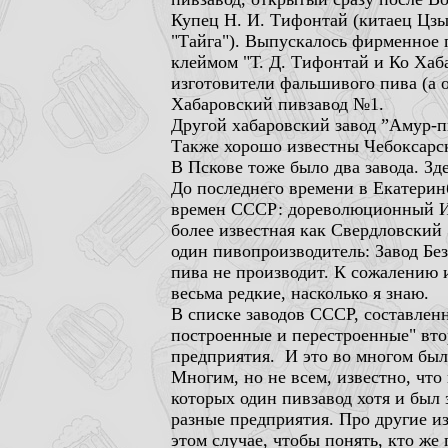
Купец Н. И. Тифонтай (китаец Цзы 
"Тайга"). Выпускалось фирменное п
клеймом "Т. Д. Тифонтай и Ко Хаб
изготовители фальшивого пива (а 
Хабаровский пивзавод №1.
Другой хабаровский завод ”Амур-п
Также хорошо известны Чебоксарск
В Пскове тоже было два завода. Зд
До последнего времени в Екатерин
времен СССР: дореволюционный Исе
более известная как Свердловский 
один пивопроизводитель: Завод Бе
пива не производит. К сожалению и
весьма редкие, насколько я знаю.
В списке заводов СССР, составлен
построенные и перестроенные" вто
предприятия. И это во многом был
Многим, но не всем, известно, что
которых один пивзавод хотя и был 
разные предприятия. Про другие из
этом случае, чтобы понять, кто ж