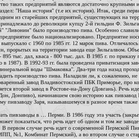
ство таких предприятий являются достаточно крупными 
о, есть раздел: "Наша история" (т.е их исто
 одним из старейших предприятий, существующих на тер
 принадлежало до революции купцу 2-й гильдии Ф. Зильга
" "Ливонии" было производство пива. Особенно славилис
 предприятие было национализировано. Предприятие нос
выпускало с 1960 по 1985 гг. 12 марок пива. Отличалось
н, прорытых на территории завода еще Зильгалвом. Объе
 895 тыс. дал, кваса - 800 тыс. дал. В 1985 г. по прика
 в 1987). В 1992-93 гг. была проведена приватизация за
 минеральной воды "Шмаковка". Два-три года назад прохо
адить производство пива. Наладили ли, к сожалению, не
варенный завод Владивостокский ПБК Приморье, про ко
яется второй завод в Ростове-на-Дону (Довгань). Речь и
Дон, Донпиво), начинавшем свою историю как пивзавод 
ому пивзаводу Заря, называвшемуся в разное время такж
ать пивзаводы в … Перми. В 1986 году эта участь (закр
ожет показаться, что речь идет об одном и том же завод
я. В первом случае речь идет о современной Пермской П
ПП, №1, Комбинат Пермский), а во втором случае о ст