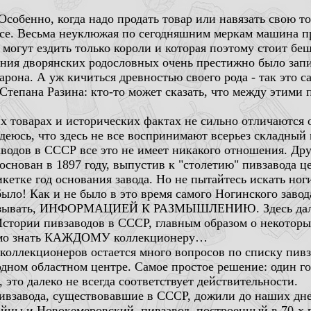
собенно, когда надо продать товар или навязать свою то
yce. Весьма неуклюжая по сегодняшним меркам машина пр
 могут ездить только короли и которая поэтому стоит бе
ения дворянских родословных очень престижно было запи
арона. А уж кичиться древностью своего рода - так это 
Степана Разина: кто-то может сказать, что между этими 
х товарах и исторических фактах не сильно отличаются о
деюсь, что здесь не все воспринимают всерьез складный
аводов в СССР все это не имеет никакого отношения. Др
 основан в 1897 году, выпустив к "столетию" пивзавода 
кетке год основания завода. Но не пытайтесь искать ног
было! Как и не было в это время самого Ногинского завод
 называть, ИНФОРМАЦИЕЙ К РАЗМЫШЛЕНИЮ. Здесь дале
стории пивзаводов в СССР, главным образом о некоторы
димо знать КАЖДОМУ коллекционеру…
 коллекционеров остается много вопросов по списку пивз
дном областном центре. Самое простое решение: один гор
 это далеко не всегда соответствует действительности.
пивзавода, существовавшие в СССР, дожили до наших д
ойны и Новокемеровский пивзавод, построенный в 70-х г