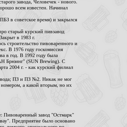
тарого завода, Человечек - нового.
хорошо всем известен. Начинал
ПБЗ в советское время) и закрылся
про старый курский пивзавод
акрыт в 1983 г.
ось строительство пивоваренного и
кс. В 1976 году госкомиссия
а в год. В 1992 году была
АН Брюинг" (SUN Brewing). С
рта 2004 г. - как курский филиал
авода; ПЗ и ПЗ №2. Никак не мог
 номером, а какой вторым, но их
е: Пивоваренный завод "Остмарк"
эвау". Предприятие было основано
о, темного, специального по