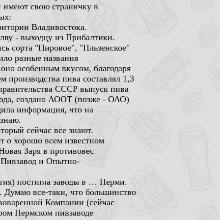
и имеют свою страничку в
рия). Итак, среди первых:
ритории Владивостока.
лву - выходцу из Прибалтики.
ь сорта "Пировое", "Пльзенское"
ило разные названия
 оно особенным вкусом, благодаря
м производства пива составлял 1,3
зу правительства СССР выпуск пива
вода, создано АООТ (позже - ОАО)
дила информация, что на
 знаю.
торый сейчас все знают.
дет о хорошо всем известном
Новая Заря в противовес
е Пивзавод и Опытно-
ытия) постигла заводы в … Перми.
е. Думаю все-таки, что большинство
ивоваренной Компании (сейчас
аром Пермском пивзаводе