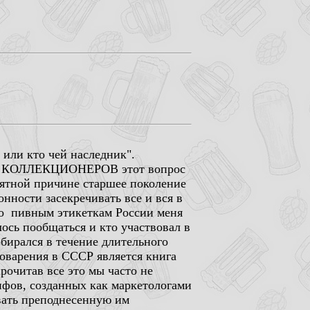
 или кто чей наследник".
для КОЛЛЕКЦИОНЕРОВ этот вопрос
нятной причине старшее поколение
нности засекречивать все и вся в
по пивным этикеткам России меня
лось пообщаться и кто участвовал в
бирался в течение длительного
варения в СССР является книга
рочитав все это мы часто не
ифов, созданных как маркетологами
вать преподнесенную им