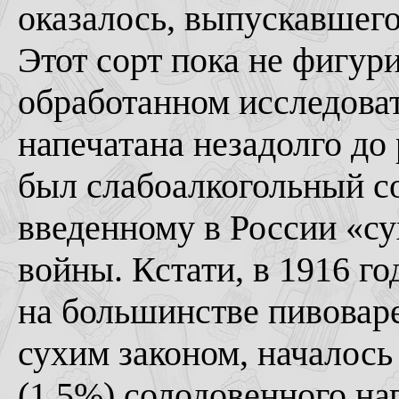
оказалось, выпускавшег
Этот сорт пока не фигур
обработанном исследоват
напечатана незадолго до
был слабоалкогольный со
введенному в России «су
войны. Кстати, в 1916 го
на большинстве пивоваре
сухим законом, началось
(1,5%) солодовенного на