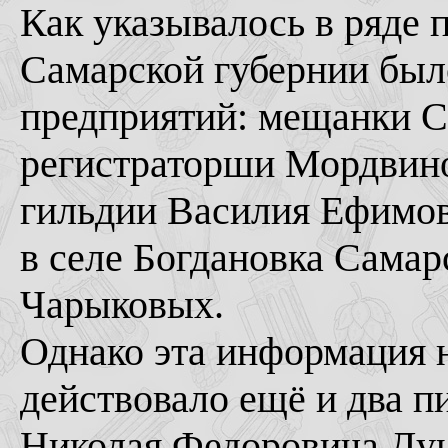
Как указывалось в ряде 
Самарской губернии был
предприятий: мещанки С
регистраторши Мордвинов
гильдии Василия Ефимови
в селе Богдановка Самар
Чарыковых.
Однако эта информация н
действовало ещё и два п
Николая Федоровича Дун