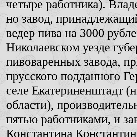
четыре работника). Влад
но завод, принадлежащий
ведер пива на 3000 рубле
Николаевском уезде губе
пивоваренных завода, п
прусского подданного Г
селе Екатериненштадт (н
области), производитель
пятью работниками, и за
Константина Константин