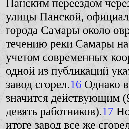
Панским переездом чере
улицы Панской, официаль
города Самары около овр
течению реки Самары на
учетом современных коо
одной из публикаций указ
завод сгорел.
16
Однако в
значится действующим (9
девять работников).
17
Но
итоге завод все же сгоре