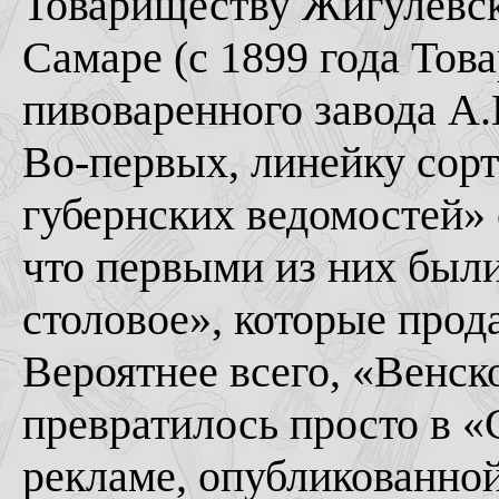
Товариществу Жигулевск
Самаре (с 1899 года То
пивоваренного завода А.
Во-первых, линейку сорт
губернских ведомостей» о
что первыми из них был
столовое», которые прода
Вероятнее всего, «Венск
превратилось просто в «
рекламе, опубликованной