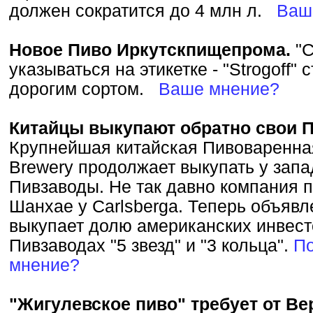
должен сократится до 4 млн л.
Ваш
Новое Пиво Иркутскпищепрома.
"С
указываться на этикетке - "Strogoff" 
дорогим сортом.
Ваше мнение?
Китайцы выкупают обратно свои П
Крупнейшая китайская Пивоваренная
Brewery продолжает выкупать у зап
Пивзаводы. Не так давно компания 
Шанхае у Carlsbergа. Теперь объявле
выкупает долю американских инвест
Пивзаводах "5 звезд" и "3 кольца".
По
мнение?
"Жигулевское пиво" требует от Ве