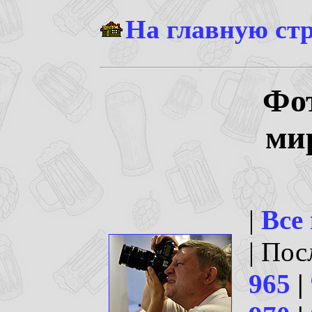
На главную ст
Фо
ми
|
Все
| По
965
|