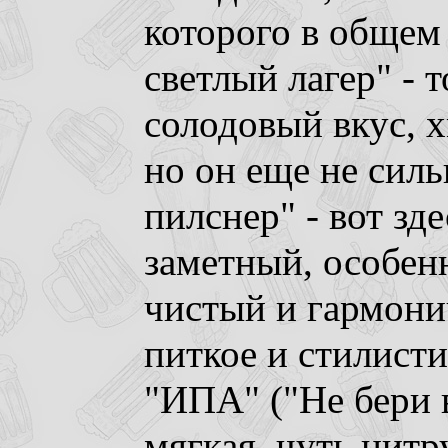
которого в общем
светлый лагер" -
солодовый вкус, х
но он еще не сил
пилснер" - вот зд
заметный, особенн
чистый и гармони
питкое и стилист
"ИПА" ("Не бери в
мягкая, чуть цитр