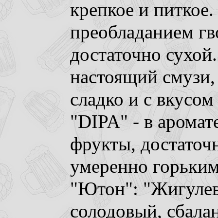
крепкое и питкое.
преобладанием гво
достаточно сухой.
настоящий смузи, 
сладко и с вкусом
"DIPA" - в аромат
фрукты, достаточн
умеренно горьким
"Ютон": "Жигулевс
солодовый, сбала