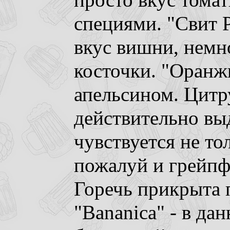
просто вкус томат
специями. "Свит 
вкус вишни, немн
косточки. "Оранж
апельсином. Цитр
действительно в
чувствуется не то
пожалуй и грейпф
Горечь прикрыта 
"Bananica" - в дан