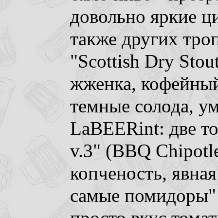
довольно яркие ци
также других тро
"Scottish Dry Stou
жженка, кофейный
темные солода, ум
LaBEERint: две т
v.3" (BBQ Chipotle
копченость, явная
самые помидоры" (t