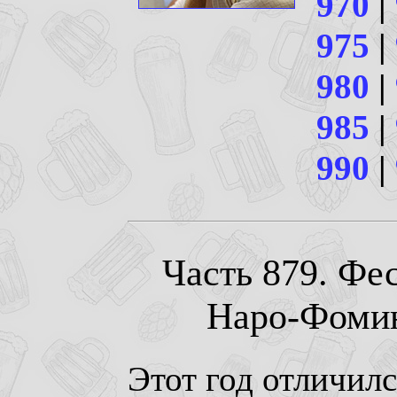
970
|
975
|
980
|
985
|
990
|
Часть 879. Фе
Наро-Фоминс
Этот год отличил