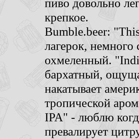
пиво довольно лег
крепкое.
Bumble.beer: "This
лагерок, немного
охмеленный. "India
бархатный, ощуща
накатывает амери
тропической аром
IPA" - люблю ког
превалирует цитру