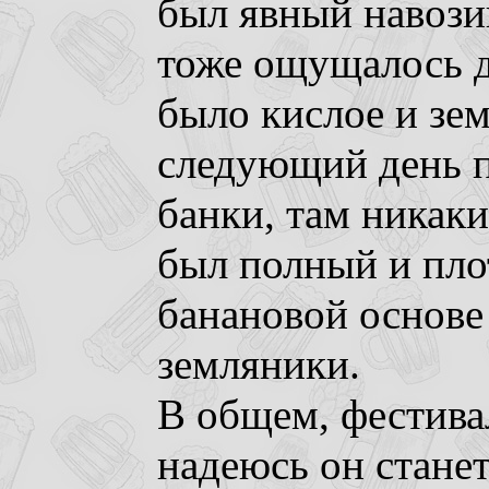
был явный навозик
тоже ощущалось д
было кислое и зем
следующий день п
банки, там никаки
был полный и пло
банановой основе
земляники.
В общем, фестива
надеюсь он стане