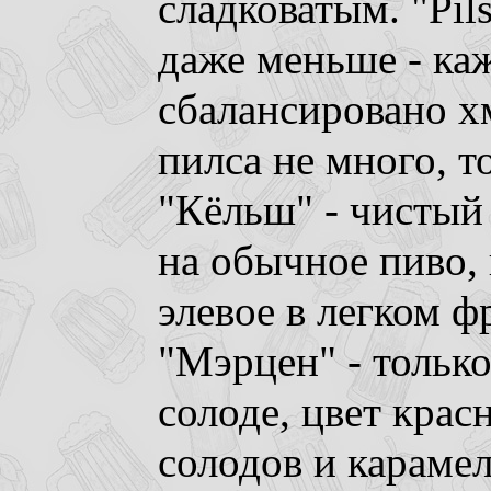
сладковатым. "Pil
даже меньше - каж
сбалансировано хм
пилса не много, т
"Кёльш" - чистый
на обычное пиво, 
элевое в легком ф
"Мэрцен" - тольк
солоде, цвет крас
солодов и караме