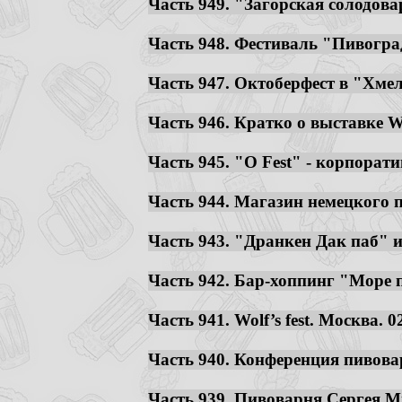
Часть 949. "Загорская солодовар
Часть 948. Фестиваль "Пивоград
Часть 947. Октоберфест в "Хмель
Часть 946. Кратко о выставке Wo
Часть 945. "O Fest" - корпорат
Часть 944. Магазин немецкого п
Часть 943. "Дранкен Дак паб" и 
Часть 942. Бар-хоппинг "Море п
Часть 941. Wolf’s fest. Москва. 02
Часть 940. Конференция пивоваро
Часть 939. Пивоварня Сергея Ми