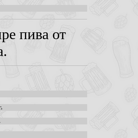
ре пива от
а.
.
.