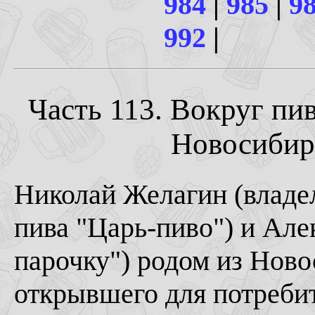
984
|
985
|
9
992
|
Часть 113. Вокруг пи
Новосибирс
Николай Желагин (владел
пива "Царь-пиво") и Але
парочку") родом из Ново
открывшего для потреби