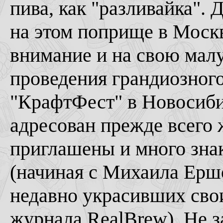
пива, как "разливайка".
на этом поприще в Москв
внимание и на свою малу
проведения грандиозного
"КрафтФест" в Новосиби
адресован прежде всего 
приглашены и много зна
(начиная с Михаила Ерш
недавно украсивших св
журнала RealBrew). Не 