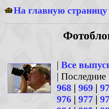
На главную страницу
Фотоблог
|
Все выпус
| Последние
968
|
969
|
9
976
|
977
|
9