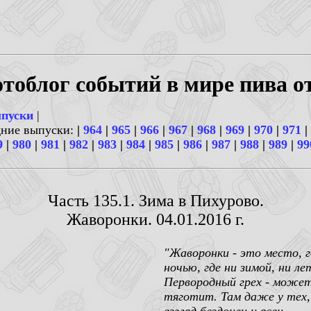
тоблог событий в мире пива о
ыпуски
|
дние выпуски:
|
964
|
965
|
966
|
967
|
968
|
969
|
970
|
971
|
9
|
980
|
981
|
982
|
983
|
984
|
985
|
986
|
987
|
988
|
989
|
99
Часть 135.1. Зима в Пихурово.
Жаворонки. 04.01.2016 г.
"Жаворонки - это место, г
ночью, где ни зимой, ни 
Первородный грех - может,
тяготит. Там даже у тех,