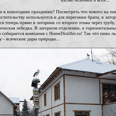
взгляд бездонен и ясен...
и в новогодние праздники? Посмотреть что нового на пив
стительству используется и для перегонки браги, в зато
я теперь прямо в заторник со второго этажа через трубу,
рическая лебедка. В лагерном отделении, к горизонтальн
собирается компания с HomeDistiller.ru! Так что пиво ль
у - всяческие дары природы...