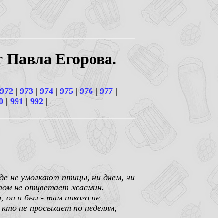
т Павла Егорова.
972
|
973
|
974
|
975
|
976
|
977
|
0
|
991
|
992
|
де не умолкают птицы, ни днем, ни
летом не отцветает жасмин.
 он и был - там никого не
 кто не просыхает по неделям,