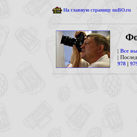
На главную страницу nuBO.ru
Фо
|
Все в
| После
978
|
97