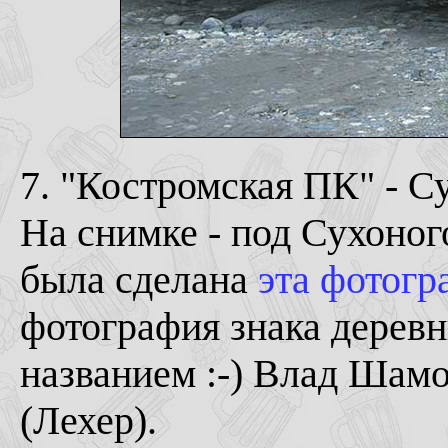
7. "Костромская ПК" - С
На снимке - под Сухоног
была сделана
эта фотогр
фотография знака дерев
названием :-) Влад Шам
(Лехер).