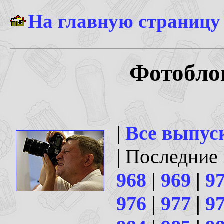
На главную страницу
Фотоблог
|
Все выпус
| Последние
968
|
969
|
9
976
|
977
|
9