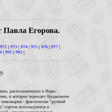
т Павла Егорова.
972
|
973
|
974
|
975
|
976
|
977
|
0
|
991
|
992
|
y.
рню, расположенную в Наро-
ие, в которое переедет бродильное
а пивоварня - фактически "ручной
х" сортов используются и