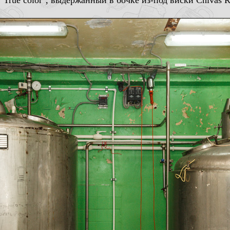
"True color", выдержанный в бочке из-под виски Chivas R