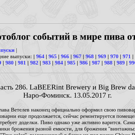
тоблог событий в мире пива о
ыпуски
|
дние выпуски:
|
964
|
965
|
966
|
967
|
968
|
969
|
970
|
971
|
9
|
980
|
981
|
982
|
983
|
984
|
985
|
986
|
987
|
988
|
989
|
99
асть 286. LaBEERint Brewery и Big Brew da
Наро-Фоминск. 13.05.2017 г.
Слава Ветелев наконец официально оформил свою пивова
оварни еще продолжается, сейчас ремонтируется помещен
 требует доделки. Пиво однако уже активно варится. Сам
анки брожения разной емкости, для брожения "винтажны