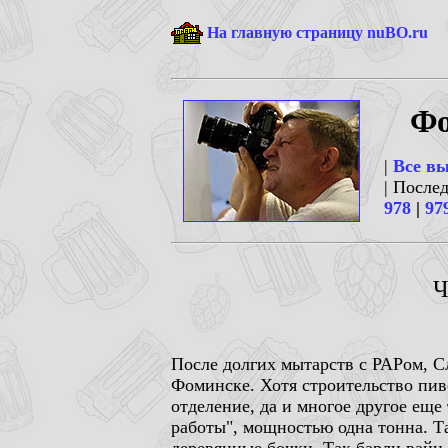
На главную страницу nuBO.ru
Фо
|
Все в
| После
978
|
97
Ч
После долгих мытарств с РАРом, 
Фоминске. Хотя строительство пив
отделение, да и многое другое еще
работы", мощностью одна тонна. Т