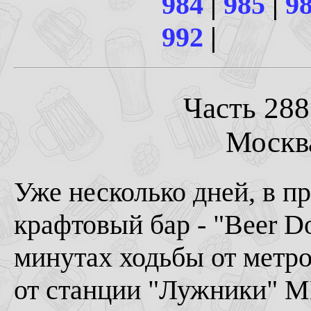
984
|
985
|
9
992
|
Часть 288
Москва
Уже несколько дней, в п
крафтовый бар - "Beer D
минутах ходьбы от метро
от станции "Лужники" МЦ