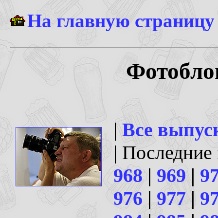
На главную страницу
Фотоблог
|
Все выпус
| Последние
968
|
969
|
9
976
|
977
|
9