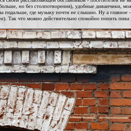
ся своей расслабляющей обстановкой - посетителей не м
обольше, но без столпотворения), удобные диванчики, м
ны подальше, где музыку почти не слышно. Ну а главное
ен). Так что можно действительно спокойно попить пива 