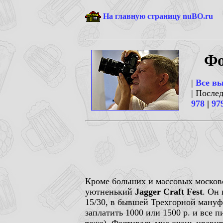
На главную страницу nuBO.ru
Фо
|
Все в
| После
978
|
97
Кроме больших и массовых московск
уютненький
Jagger Craft Fest
. Он
15/30, в бывшей Трехгорной мануф
заплатить 1000 или 1500 р. и все п