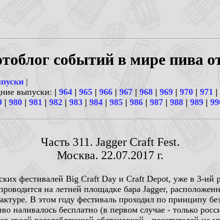
тоблог событий в мире пива о
ыпуски
|
дние выпуски:
|
964
|
965
|
966
|
967
|
968
|
969
|
970
|
971
|
9
|
980
|
981
|
982
|
983
|
984
|
985
|
986
|
987
|
988
|
989
|
99
Часть 311. Jagger Craft Fest.
Москва. 22.07.2017 г.
их фестивалей Big Craft Day и Craft Depot, уже в 3-ий
 проводится на летней площадке бара Jagger, расположенн
актуре. В этом году фестиваль проходил по принципу бе
иво наливалось бесплатно (в первом случае - только росс