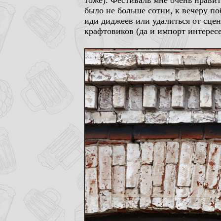
тоже). Фестиваль мне очень нравит
было не больше сотни, к вечеру п
иди диджеев или удалиться от сце
крафтовиков (да и импорт интерес