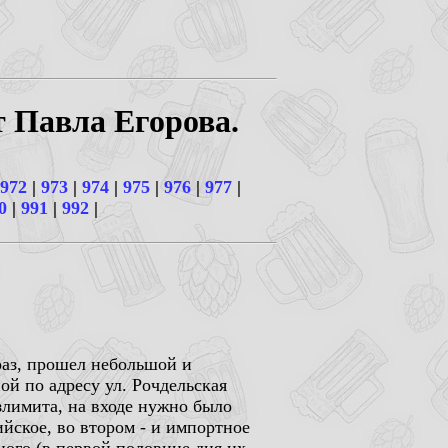
т Павла Егорова.
972
|
973
|
974
|
975
|
976
|
977
|
0
|
991
|
992
|
 раз, прошел небольшой и
ой по адресу ул. Рочдельская
злимита, на входе нужно было
ийское, во втором - и импортное