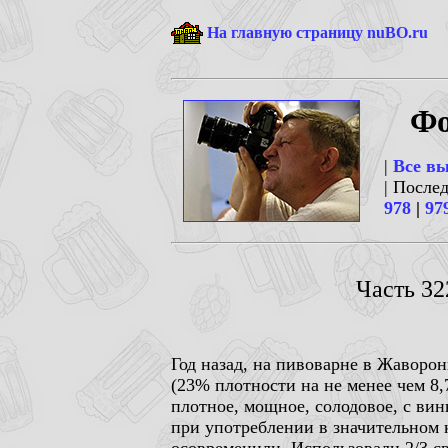
На главную страницу nuBO.ru
Фо
|
Все в
| После
978
|
97
Часть 32
Год назад, на пивоварне в Жаворо
(23% плотности на не менее чем 8,
плотное, мощное, солодовое, с вин
при употреблении в значительном к