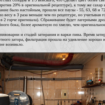
етлых солодов и 1/3 венского, что сделает цвет более с
ротив 20% в оригинальной рецептуре), к тому же сахар 
ние было настойным, прошли все паузы - 55, 63, 68 и 72
о весу в 3 раза меньше чем по рецептуре, но учитывая г
а в 2 горче оригинала). Сбраживание будет лагерными др
ого бока, более ароматную по хмелю, чем оригинальное
ивоварни и стадий затирания и варки пива. Время затир
тного затора, фильтрация прошла на удивление хорошо и 
 не возникло.