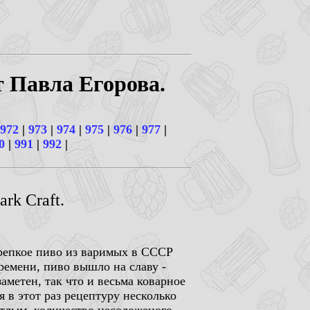
т Павла Егорова.
972
|
973
|
974
|
975
|
976
|
977
|
0
|
991
|
992
|
rk Craft.
крепкое пиво из варимых в СССР
ремени, пиво вышло на славу -
аметен, так что и весьма коварное
я в этот раз рецептуру несколько