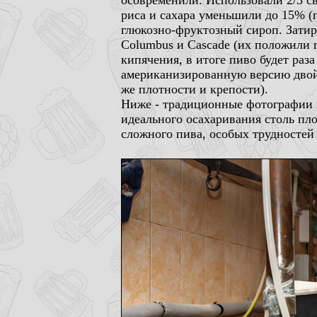
осовременили. Использовали 2/3 св
риса и сахара уменьшили до 15% (п
глюкозно-фруктозный сироп. Затира
Columbus и Cascade (их положили п
кипячения, в итоге пиво будет раз
американизированную версию двойн
же плотности и крепости).
Ниже - традиционные фотографии п
идеального осахаривания столь пло
сложного пива, особых трудностей