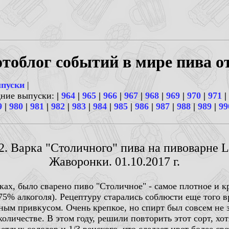
тоблог событий в мире пива о
ыпуски
|
дние выпуски:
|
964
|
965
|
966
|
967
|
968
|
969
|
970
|
971
|
9
|
980
|
981
|
982
|
983
|
984
|
985
|
986
|
987
|
988
|
989
|
99
2. Варка "Столичного" пива на пивоварне La
Жаворонки. 01.10.2017 г.
нках, было сварено пиво "Столичное" - самое плотное и 
75% алкоголя). Рецептуру старались соблюсти еще того в
ным привкусом. Очень крепкое, но спирт был совсем не з
оличестве. В этом году, решили повторить этот сорт, хот