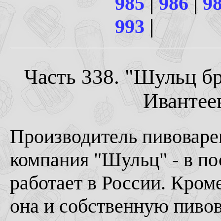
985
|
986
|
9
993
|
Часть 338. "Шульц бр
Ивантеев
Производитель пивоваре
компания "Шульц" - в по
работает в России. Кром
она и собственную пивов