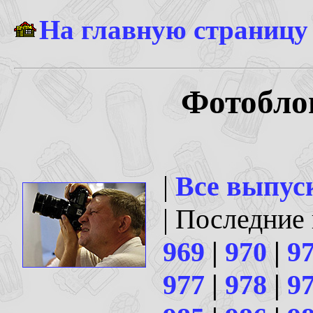
На главную страницу
Фотоблог
|
Все выпус
| Последние
969
|
970
|
9
977
|
978
|
9