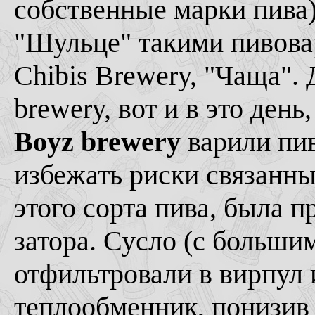
собственные марки пива)
"Шульце" такими пивовар
Chibis Brewery, "Чаща". 
brewery, вот и в это день
Boyz brewery
варили пив
избежать риски связанн
этого сорта пива, была 
затора. Сусло (с больши
отфильтровали в вирпул 
теплообменник, понизив 