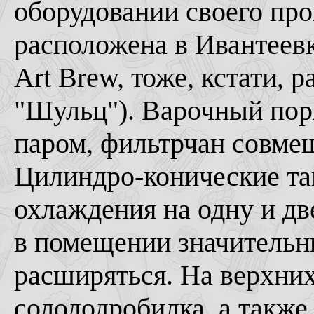
оборудовании своего про
расположена в Ивантеевк
Art Brew, тоже, кстати,
"Шульц"). Варочный поря
паром, фильтрчан совмещ
Цилиндро-конические та
охлаждения на одну и дв
в помещении значительны
расширяться. На верхних
солододробилка, а также