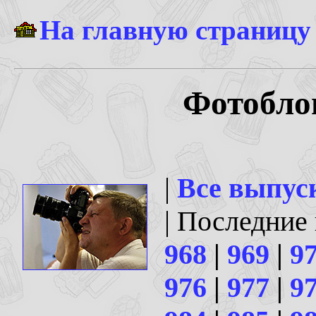
На главную страницу
Фотоблог
|
Все выпус
| Последние
968
|
969
|
9
976
|
977
|
9