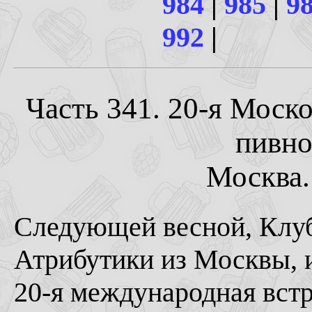
984
|
985
|
9
992
|
Часть 341. 20-я Моск
пивно
Москва. 
Следующей весной, Клу
Атрибутики из Москвы, и
20-я международная вст