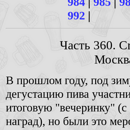
984
|
985
|
9
992
|
Часть 360. Cr
Москва
В прошлом году, под зим
дегустацию пива участни
итоговую "вечеринку" (с
наград), но были это ме