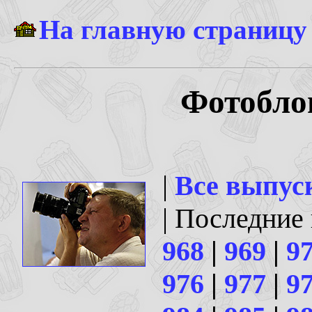
На главную страницу
Фотоблог
|
Все выпус
| Последние
968
|
969
|
9
976
|
977
|
9