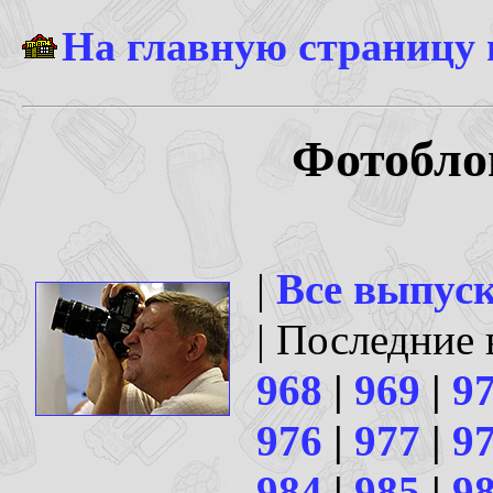
На главную страницу
Фотобло
|
Все выпус
| Последние
968
|
969
|
9
976
|
977
|
9
984
|
985
|
9