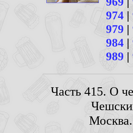
969
|
974
|
979
|
984
|
989
|
Часть 415. О ч
Чешски
Москва. 