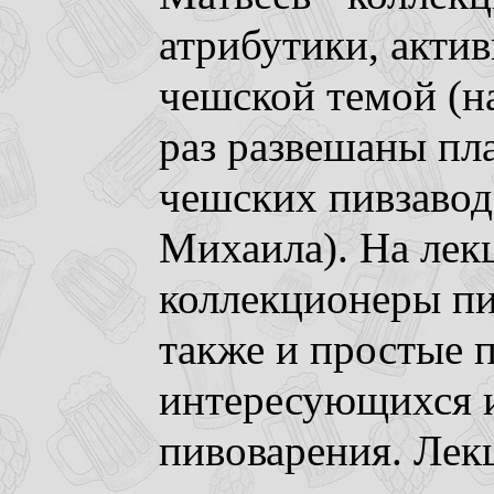
атрибутики, акти
чешской темой (на
раз развешаны пл
чешских пивзавод
Михаила). На лек
коллекционеры пи
также и простые 
интересующихся 
пивоварения. Лек