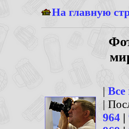
На главную ст
Фо
ми
|
Все
| По
964
|