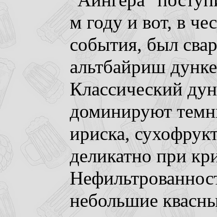
"Айнгера" поступ
м году и вот, в че
события, был сва
альтбайриш дунке
Классический дунк
доминируют темны
ириска, сухофрукт
деликатно при кри
Нефильтрованност
небольшие квасны