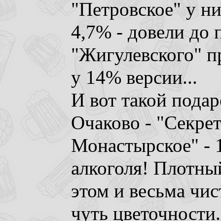
"Петровское" у н
4,7% - довели до 
"Жигулевского" пр
у 14% версии...
И вот такой подар
Очаково - "Секрет
Монастырское" - 
алкоголя! Плотны
этом и весьма чис
чуть цветочности