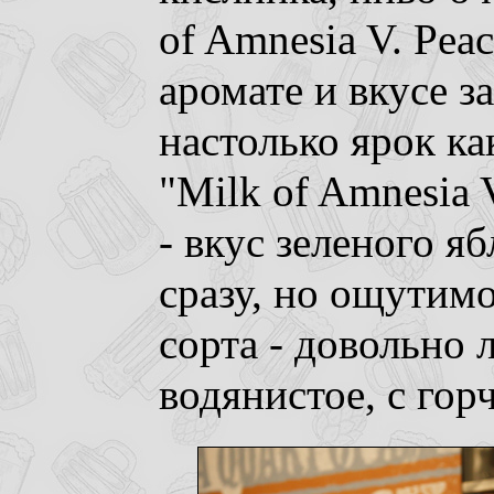
of Amnesia V. Peac
аромате и вкусе з
настолько ярок ка
"Milk of Amnesia 
- вкус зеленого я
сразу, но ощутимо
сорта - довольно л
водянистое, с гор