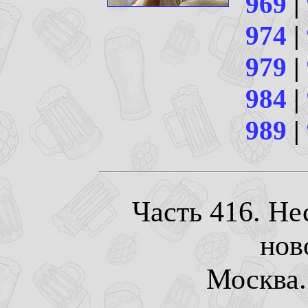
969
|
974
|
979
|
984
|
989
|
Часть 416. Не
нов
Москва. 