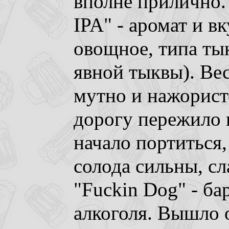
вполне прилично.
IPA" - аромат и вк
овощное, типа ты
явной тыквы). Ве
мутно и нажористо
дорогу пережило п
начало портиться,
солода сильны, сл
"Fuckin Dog" - б
алкоголя. Вышло о