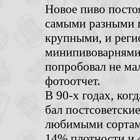
Новое пиво посто
самыми разными п
крупными, и реги
минипивоварнями.
попробовал не ма
фотоотчет.
В 90-х годах, ког
бал постсоветски
любимыми сортами
14% плотности и 