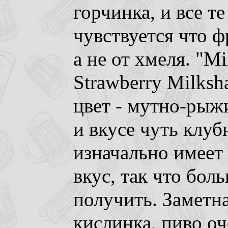
горчинка, и все т
чувствуется что ф
а не от хмеля. "Mi
Strawberry Milksh
цвет - мутно-рыж
и вкусе чуть клу
изначально имеет
вкус, так что бол
получить. Заметна
кислинка, пиво о