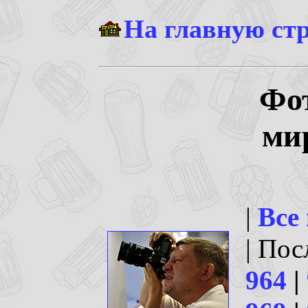
На главную ст
Фо
ми
|
Все
| По
964
|