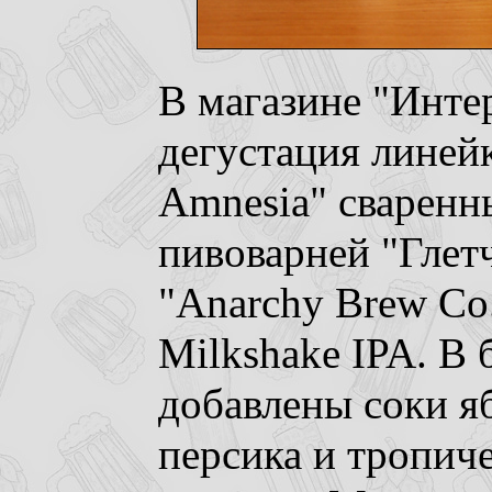
В магазине "Инте
дегустация линейк
Amnesia" сваренн
пивоварней "Глет
"Anarchy Brew Co.
Milkshake IPA. В 
добавлены соки я
персика и тропич