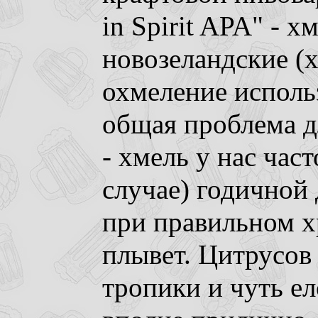
in Spirit APA" - х
новозеландские (х
охмеление использ
общая проблема д
- хмель у нас час
случае) годичной 
при правильном х
плывет. Цитрусов 
тропики и чуть ел