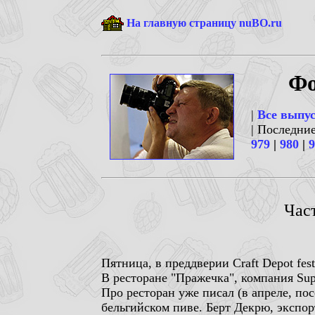
На главную страницу nuBO.ru
Фо
|
Все выпу
| Последни
979
|
980
|
9
Част
Пятница, в преддверии Craft Depot fe
В ресторане "Пражечка", компания Supe
Про ресторан уже писал (в апреле, пос
бельгийском пиве. Берт Декрю, экспо