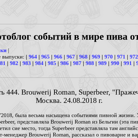
тоблог событий в мире пива о
ски
|
е выпуски:
|
964
|
965
|
966
|
967
|
968
|
969
|
970
|
971
|
972
81
|
982
|
983
|
984
|
985
|
986
|
987
|
988
|
989
|
990
|
991
|
ь 444. Brouwerij Roman, Superbeer, "Праже
Москва. 24.08.2018 г.
st'2018, была весьма насыщена событиями пивной жизни. 
rbeer, представляла Brouwerij Roman из Бельгии (эта пиво
етил сие место, тогда Superbeer представляла там английс
рт-менеджер Brouwerij Roman, рассказал о пивоварне и 