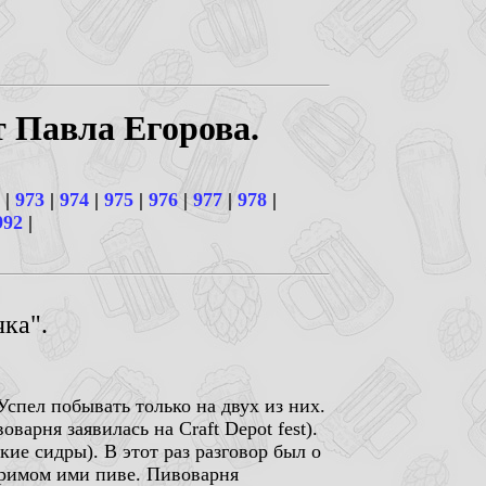
т Павла Егорова.
|
973
|
974
|
975
|
976
|
977
|
978
|
992
|
чка".
Успел побывать только на двух из них.
варня заявилась на Craft Depot fest).
кие сидры). В этот раз разговор был о
варимом ими пиве. Пивоварня