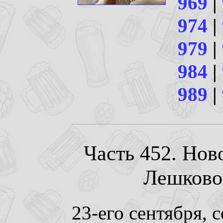
969
|
974
|
979
|
984
|
989
|
Часть 452. Нов
Лешково.
23-его сентября, 