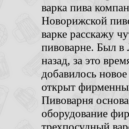
варка пива компа
Новорижской пиво
варке расскажу чу
пивоварне. Был в
назад, за это вре
добавилось новое
открыт фирменны
Пивоварня основан
оборудование фир
трехпосудный вар