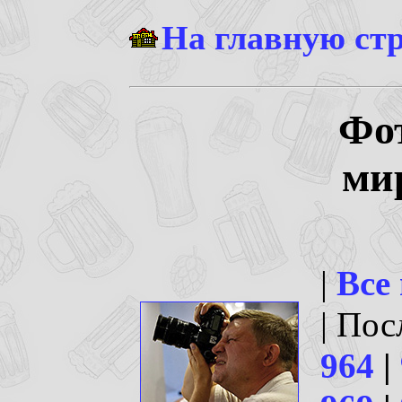
На главную ст
Фо
ми
|
Все
| По
964
|