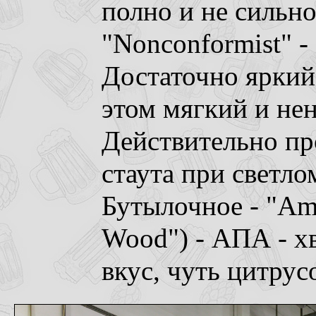
полно и не сильно
"Nonconformist" -
Достаточно яркий
этом мягкий и не
Действительно пр
стаута при светло
Бутылочное - "Ame
Wood") - АПА - х
вкус, чуть цитрус