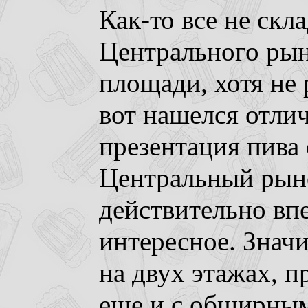
Как-то все не ск
Центрального рын
площади, хотя не
вот нашелся отли
презентация пива о
Центральный рыно
действительно вп
интересное. Знач
на двух этажах, 
еще и с обширным