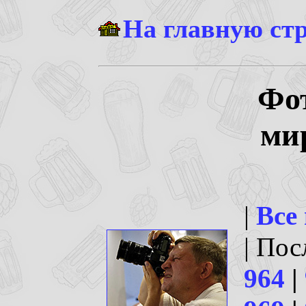
На главную ст
Фо
ми
|
Все
| По
964
|