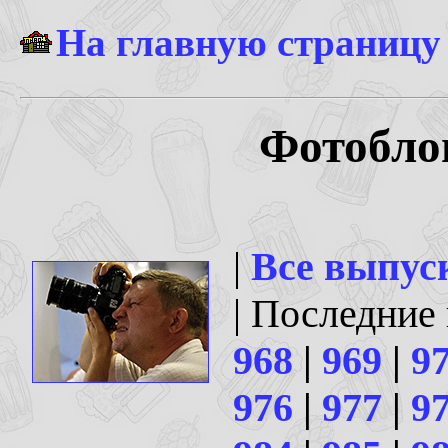
На главную страницу
Фотоблог
|
Все выпус
| Последние
968
|
969
|
9
976
|
977
|
9