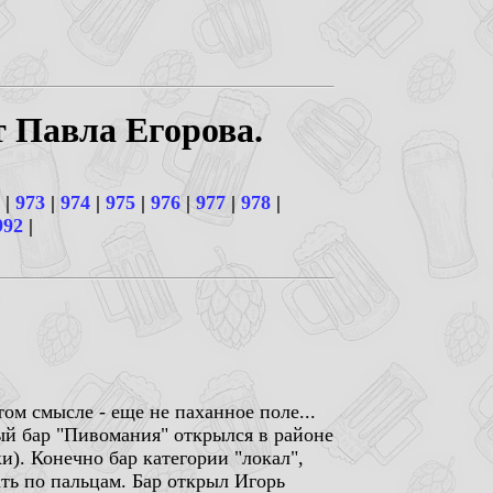
т Павла Егорова.
|
973
|
974
|
975
|
976
|
977
|
978
|
992
|
ом смысле - еще не паханное поле...
ый бар "Пивомания" открылся в районе
). Конечно бар категории "локал",
ть по пальцам. Бар открыл Игорь