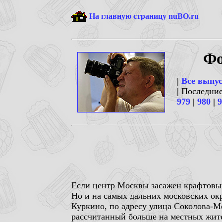
На главную страницу nuBO.ru
Фо
|
Все выпу
| Последни
979
|
980
|
9
Если центр Москвы засажен крафтовыми
Но и на самых дальних московских ок
Куркино, по адресу улица Соколова-Ме
рассчитанный больше на местных жител