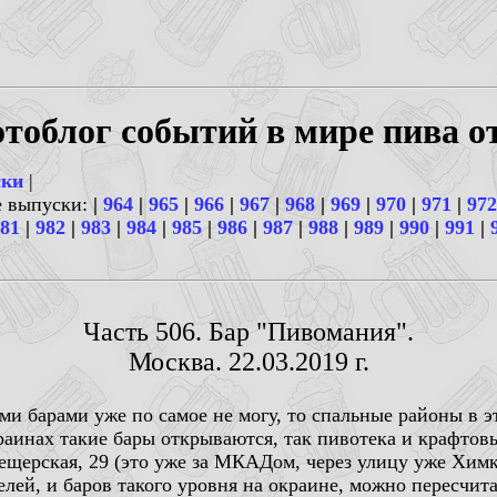
тоблог событий в мире пива о
ски
|
е выпуски:
|
964
|
965
|
966
|
967
|
968
|
969
|
970
|
971
|
972
81
|
982
|
983
|
984
|
985
|
986
|
987
|
988
|
989
|
990
|
991
|
Часть 506. Бар "Пивомания".
Москва. 22.03.2019 г.
 барами уже по самое не могу, то спальные районы в эт
раинах такие бары открываются, так пивотека и крафтов
щерская, 29 (это уже за МКАДом, через улицу уже Химки
ей, и баров такого уровня на окраине, можно пересчита