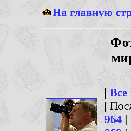
На главную ст
Фо
ми
|
Все
| По
964
|