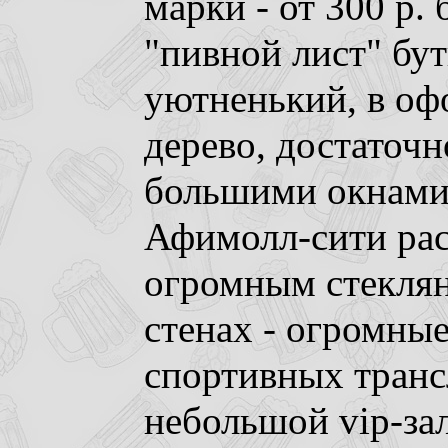
марки - от 300 р.
"пивной лист" бу
уютненький, в оф
дерево, достаточн
большими окнами 
Афимолл-сити ра
огромным стекля
стенах - огромны
спортивных транс
небольшой vip-за