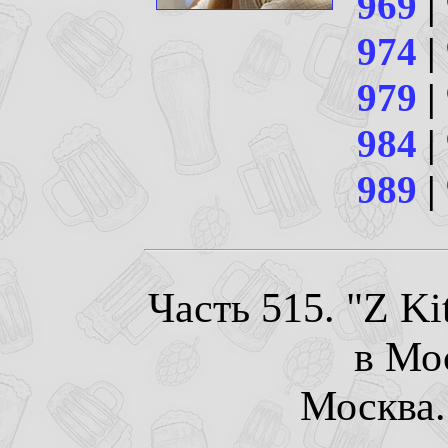
969
|
974
|
979
|
984
|
989
|
Часть 515. "Z Ki
в Мо
Москва. 