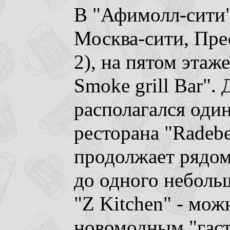
В "Афимолл-сити"
Москва-сити, Пре
2), на пятом этаж
Smoke grill Bar". 
располагался один
ресторана "Radebe
продолжает рядом
до одного небольш
"Z Kitchen" - мож
новомодным "гаст