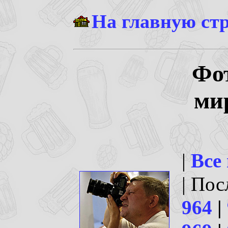
На главную ст
Фо
ми
|
Все
| По
964
|