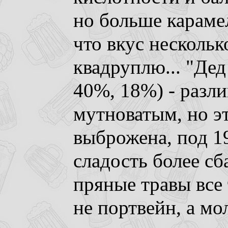
но больше караме
что вкус нескольк
квадруплю... "Дед
40%, 18%) - разл
мутноватым, но э
выброжена, под 1
сладость более сб
пряные травы все 
не портвейн, а мо