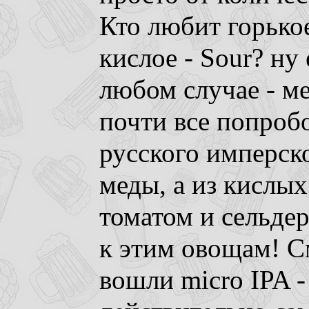
Кто любит горькое 
кислое - Sour? ну 
любом случае - м
почти все попробо
русского имперско
меды, а из кислы
томатом и сельдер
к этим овощам! С
вошли micro IPA -