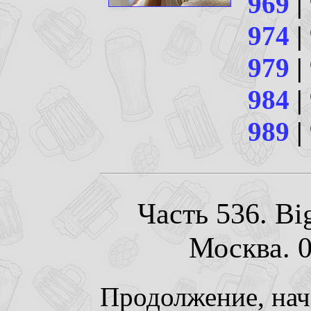
969
|
974
|
979
|
984
|
989
|
Часть 536. Big
Москва. 0
Продолжение, на