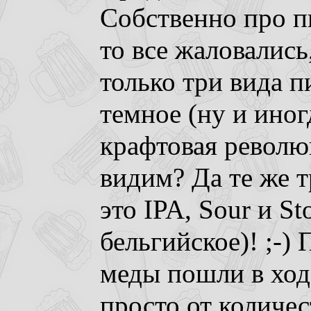
Собственно про пи
то все жаловались
только три вида пи
темное (ну и иног
крафтовая революц
видим? Да те же т
это IPA, Sour и St
бельгийское)! ;-)
меды пошли в ход
просто от количе