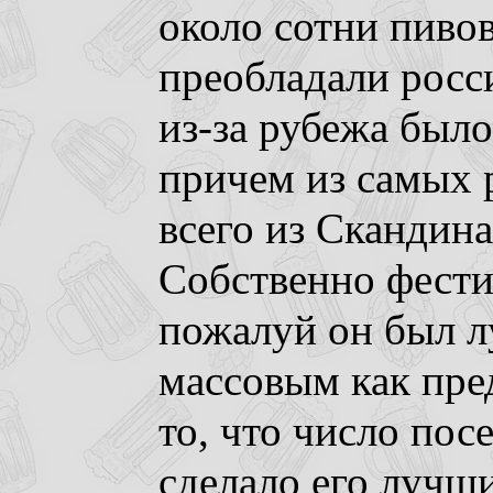
около сотни пиво
преобладали росс
из-за рубежа было
причем из самых 
всего из Скандина
Собственно фестив
пожалуй он был л
массовым как пре
то, что число пос
сделало его лучши