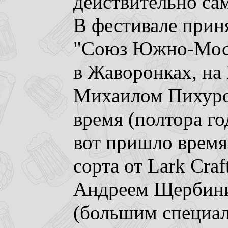
действительно сам
В фестивале прин
"Союз Южно-Моск
в Жаворонках, на 
Михаилом Пихуро
время (полтора год
вот пришло время
сорта от Lark Cra
Андреем Щербинин
(большим специал