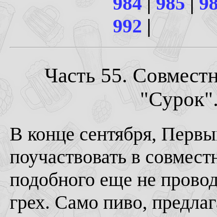
984
|
985
|
9
992
|
Часть 55. Совместн
"Сурок".
В конце сентября, Первы
поучаствовать в совмест
подобного еще не провод
грех. Само пиво, предла