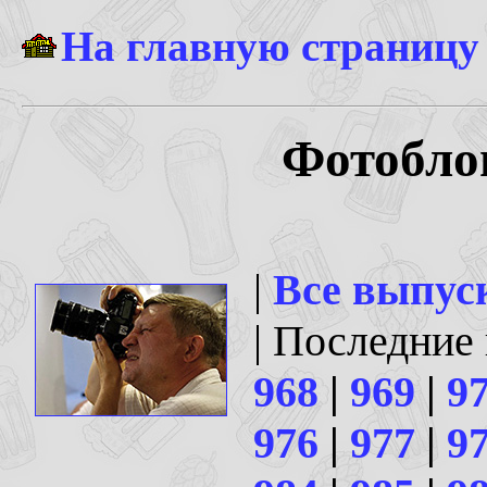
На главную страницу
Фотоблог
|
Все выпус
| Последние
968
|
969
|
9
976
|
977
|
9