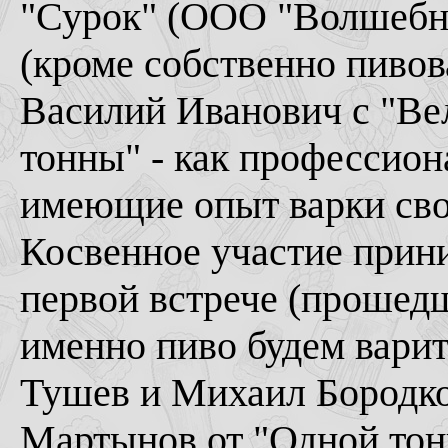
"Сурок" (ООО "Волшебна
(кроме собственно пивов
Василий Иванович с "Ве
тонны" - как профессион
имеющие опыт варки свое
Косвенное участие при
первой встрече (прошедш
именно пиво будем вари
Тушев и Михаил Бородко
Мартынов от "Одной тон