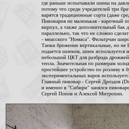
где раньше испытывали шины на давле
потому что среди учредителей три бра
варятся традиционные сорта (даже сре
Пивоварня не маленькая - варочный п
вирпул, а также дополнительный бак 
параллельно, так что не сложно сдела
- миасского "Номаса". Фильтрчан широ
Танки брожение вертикальные, но не Ц
подается шнеком, шнек используется и
небольшой ЦКТ для разброда дрожжей, 
тепла. Значительная по размерам холод
простейшее устройство по розливу в б
экспериментальных варок используетс
Главный пивовар - Сергей Дроздов (Dro
и именно в "Сибири" занялся пивова
Сергей Попов и Алексей Митрохин.