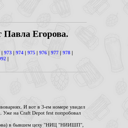
т Павла Егорова.
|
973
|
974
|
975
|
976
|
977
|
978
|
992
|
воварнях. И вот в 3-ем номере увидел
 Уже на Craft Depot fest попробовал
акова) в бывшем цеху "НИЦ "НИИШП",