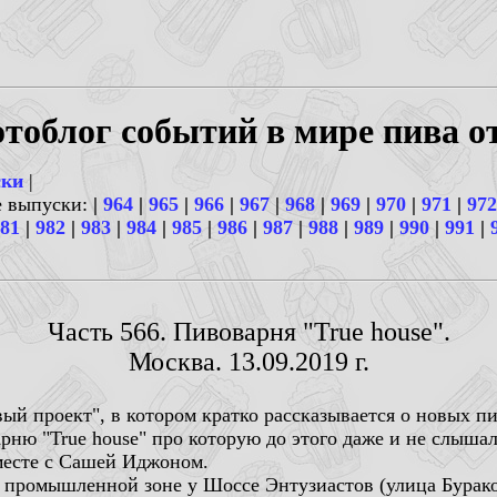
тоблог событий в мире пива о
ски
|
е выпуски:
|
964
|
965
|
966
|
967
|
968
|
969
|
970
|
971
|
972
81
|
982
|
983
|
984
|
985
|
986
|
987
|
988
|
989
|
990
|
991
|
Часть 566. Пивоварня "True house".
Москва. 13.09.2019 г.
ый проект", в котором кратко рассказывается о новых пи
ню "True house" про которую до этого даже и не слышал.
месте с Сашей Иджоном.
 в промышленной зоне у Шоссе Энтузиастов (улица Бур