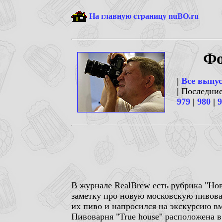
На главную страницу nuBO.ru
Фо
|
Все выпу
| Последни
979
|
980
|
9
В журнале RealBrew есть рубрика "Нов
заметку про новую московскую пивовар
их пиво и напросился на экскурсию в
Пивоварня "True house" расположена