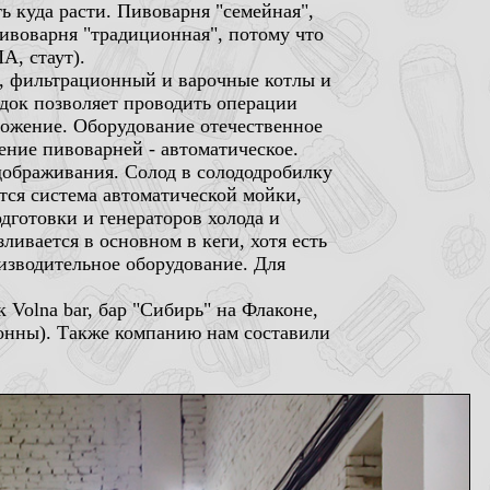
 куда расти. Пивоварня "семейная",
пивоварня "традиционная", потому что
А, стаут).
й, фильтрационный и варочные котлы и
док позволяет проводить операции
брожение. Оборудование отечественное
ение пивоварней - автоматическое.
 дображивания. Солод в солододробилку
ется система автоматической мойки,
дготовки и генераторов холода и
ливается в основном в кеги, хотя есть
изводительное оборудование. Для
 Volna bar, бар "Сибирь" на Флаконе,
онны). Также компанию нам составили