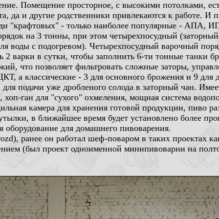
ние. Помещение просторное, с высокими потолками, есть
та, да и другие родственники привлекаются к работе. И 
ди "крафтовых" - только наиболее популярные - АПА, ИП
орядок на 3 тонны, при этом четырехпосудный (заторны
для воды с подогревом). Четырехпосудный варочный поря
ть 2 варки в сутки, чтобы заполнить 6-ти тонные танки 
кий, что позволяет фильтровать сложные заторы, управл
КТ, а классические - 3 для основного брожения и 9 для
 для подачи уже дробленого солода в заторный чан. Име
хоп-ган для "сухого" охмеления, мощная система водопо
ильная камера для хранения готовой продукции, пиво раз
утылки, в ближайшее время будет установлено более про
я оборудование для домашнего пивоварения.
zd), ранее он работал шеф-поваром в таких проектах как
рением (был проект одноименной минипивоварни на полт