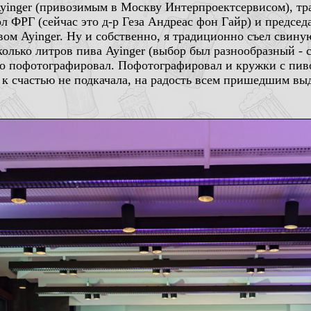
yinger (привозимым в Москву Интерпроектсервисом), тр
ол ФРГ (сейчас это д-р Геза Андреас фон Гайр) и предс
ом Ayinger. Ну и собственно, я традиционно съел свину
олько литров пива Ayinger (выбор был разнообразный - 
ко пофотографировал. Пофотографировал и кружки с пиво
, к счастью не подкачала, на радость всем пришедшим вы