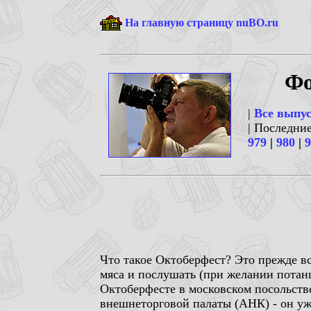
На главную страницу nuBO.ru
Фо
|
Все выпу
| Последни
979
|
980
|
9
Что такое Октоберфест? Это прежде вс
мяса и послушать (при желании потан
Октоберфесте в московском посольств
внешнеторговой палаты (АНК) - он уж