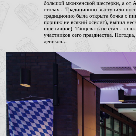
большой мюнхенской шестерки, а от A
столах... Традиционно выступили пос
традиционно была открыта бочка с пив
порцию не всякий осилит), выпил неск
пшеничное). Танцевать не стал - толь
участников сего празднества. Погодка
деньков...