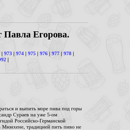
т Павла Егорова.
|
973
|
974
|
975
|
976
|
977
|
978
|
992
|
браться и выпить море пива под горы
сандр Сураев на уже 5-ом
эгидой Российско-Германской
в Мюнхене, традицией пить пиво не