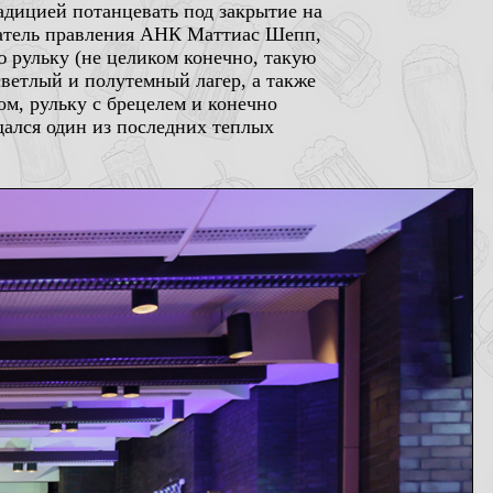
адицией потанцевать под закрытие на
едатель правления АНК Маттиас Шепп,
ю рульку (не целиком конечно, такую
светлый и полутемный лагер, а также
м, рульку с брецелем и конечно
дался один из последних теплых