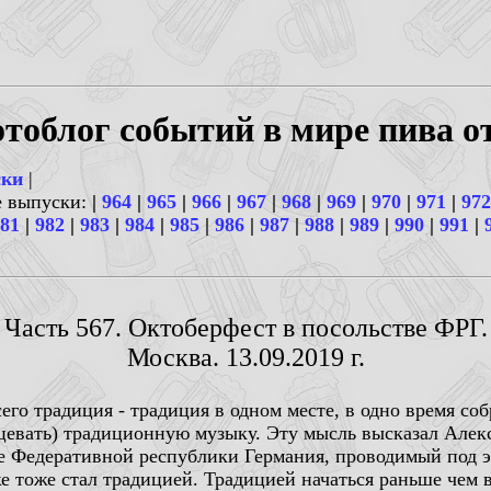
тоблог событий в мире пива о
ски
|
е выпуски:
|
964
|
965
|
966
|
967
|
968
|
969
|
970
|
971
|
972
81
|
982
|
983
|
984
|
985
|
986
|
987
|
988
|
989
|
990
|
991
|
Часть 567. Октоберфест в посольстве ФРГ.
Москва. 13.09.2019 г.
его традиция - традиция в одном месте, в одно время со
цевать) традиционную музыку. Эту мысль высказал Алек
е Федеративной республики Германия, проводимый под 
е тоже стал традицией. Традицией начаться раньше чем 