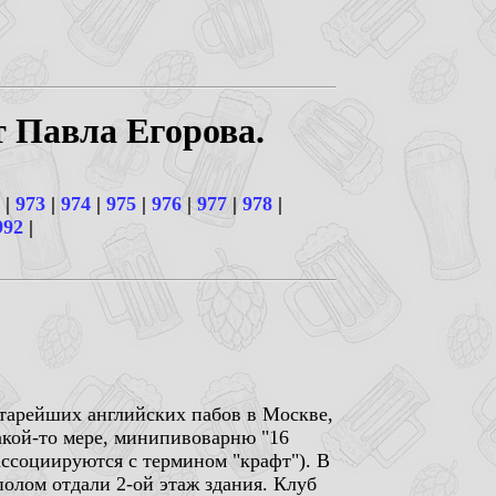
т Павла Егорова.
|
973
|
974
|
975
|
976
|
977
|
978
|
992
|
 старейших английских пабов в Москве,
какой-то мере, минипивоварню "16
ассоциируются с термином "крафт"). В
полом отдали 2-ой этаж здания. Клуб