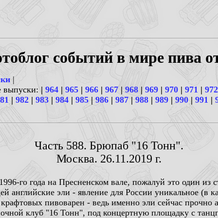
тоблог событий в мире пива о
ски
|
е выпуски:
|
964
|
965
|
966
|
967
|
968
|
969
|
970
|
971
|
972
81
|
982
|
983
|
984
|
985
|
986
|
987
|
988
|
989
|
990
|
991
|
Часть 588. Брюпаб "16 Тонн".
Москва. 26.11.2019 г.
1996-го года на Пресненском вале, пожалуй это один из
ей английские эли - явление для России уникальное (в 
 крафтовых пивоварен - ведь именно эли сейчас прочно 
 ночной клуб "16 Тонн", под концертную площадку с танц