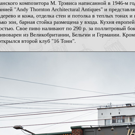
канского композитора М. Трэвиса написанной в 1946-м г
нией "Andy Thornton Architectural Antiques" и представл
 дерево и кожа, отделка стен и потолка в теплых тонах и
ко зон, барная стойка размещена у входа. Кухня европей
ностью. Свое пиво наливают по 290 р. за поллитровый бо
 пивоварен из Великобритании, Бельгии и Германии. Кром
открылся второй клуб "16 Тонн".