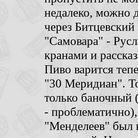
недалеко, можно 
через Битцевский 
"Самовара" - Русл
кранами и рассказ
Пиво варится теп
"30 Меридиан". Т
только баночный (
- проблематично)
"Менделеев" был к