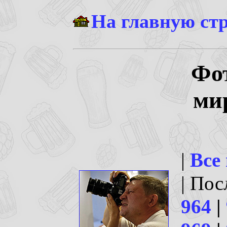
На главную ст
Фо
ми
|
Все
| По
964
|