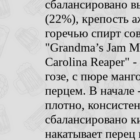
сбалансировано в
(22%), крепость а
горечью спирт сов
"Grandma’s Jam M
Carolina Reaper" 
гозе, с пюре манг
перцем. В начале 
плотно, консистен
сбалансировано к
накатывает перец 