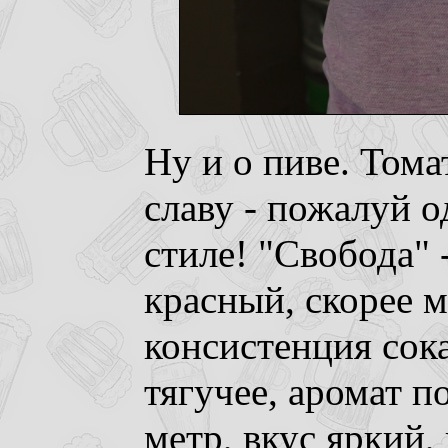
Ну и о пиве. Том
славу - пожалуй о
стиле! "Свобода" 
красный, скорее 
консистенция сока
тягучее, аромат 
метр, вкус яркий,