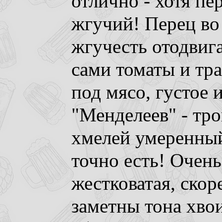
отлично - хотя пе
жгучий! Перец во 
жгучесть отодвига
сами томаты и тр
под мясо, густое и
"Менделеев" - тр
хмелей умеренный,
точно есть! Очень
жестковатая, скор
заметны тона хвои