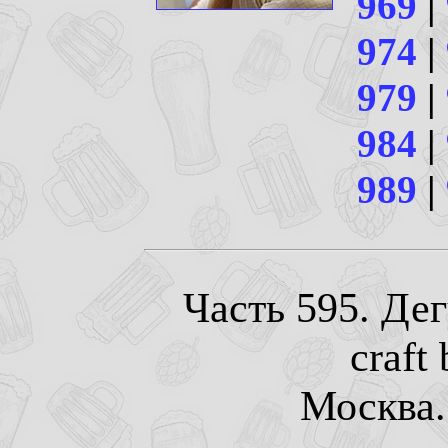
969
|
974
|
979
|
984
|
989
|
Часть 595. Де
craft
Москва. 