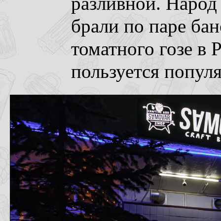
разливной. Народ 
брали по паре бано
томатного гозе в 
пользуется попул