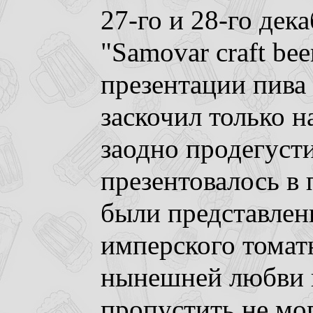
27-го и 28-го дека
"Samovar craft bee
презентации пива 
заскочил только на
заодно продегуст
презентовалось в 
были представлены
имперского томат
нынешней любви 
пропустить не мог