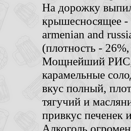
На дорожку выпил
крышесносящее - 
armenian and russia
(плотность - 26%,
Мощнейший РИС, 
карамельные соло
вкус полный, пло
тягучий и маслян
привкус печенек и
Алкоголь огромен