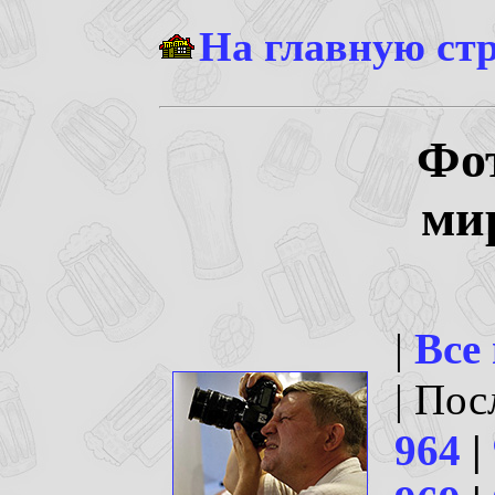
На главную ст
Фо
ми
|
Все
| По
964
|