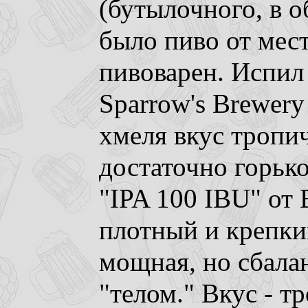
(бутылочного, в о
было пиво от мес
пивоварен. Испил
Sparrow's Brewery
хмеля вкус тропи
достаточно горьк
"IPA 100 IBU" от 
плотный и крепки
мощная, но сбала
"телом." Вкус - т