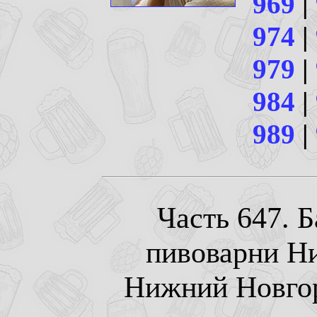
969
|
974
|
979
|
984
|
989
|
Часть 647. 
пивоварни Н
Нижний Новгоро