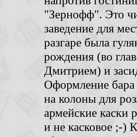
напротив гостини
"Зернофф". Это ч
заведение для мес
разгаре была гуля
рождения (во глав
Дмитрием) и засид
Оформление бара 
на колоны для ро
армейские каски р
и не касковое ;-)