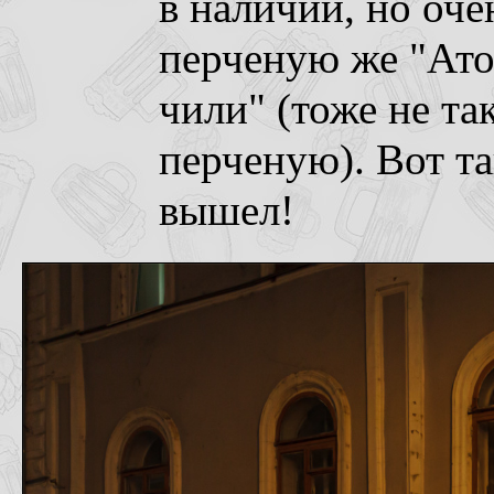
в наличии, но оч
перченую же "Ат
чили" (тоже не та
перченую). Вот т
вышел!