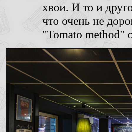
хвои. И то и друго
что очень не доро
"Tomato method" о