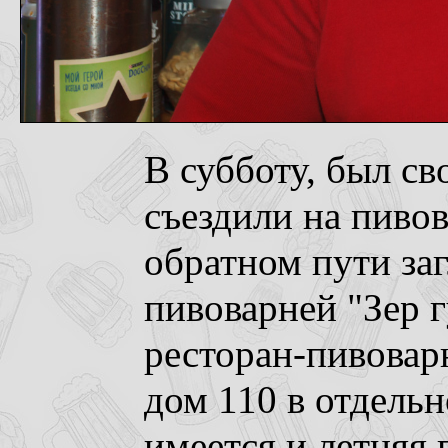
В субботу, был св
съездили на пиво
обратном пути заг
пивоварней "Зер 
ресторан-пивоварн
дом 110 в отдель
имеется и летняя