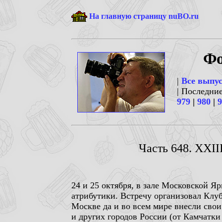
На главную страницу nuBO.ru
Фо
|
Все выпу
| Последни
979
|
980
|
9
Часть 648. XXII
24 и 25 октября, в зале Московской Я
атрибутики. Встречу организовал Клу
Москве да и во всем мире внесли свои
и других городов России (от Камчатки