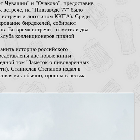
ет Чувашии" и "Очаково", предоставив
 встрече, на "Пивзаводе 77" было
й встречи и логотипом ККПА). Среди
ирование бирдекелей, собирают
в. Во время встречи - отметили два
о Клуба коллекционеров пивной
ранить историю российского
редставлены две новые книги
едной том "Заметок о пивоваренных
сти). Станислав Степанов издал в
ссовая как обычно, прошла в весьма