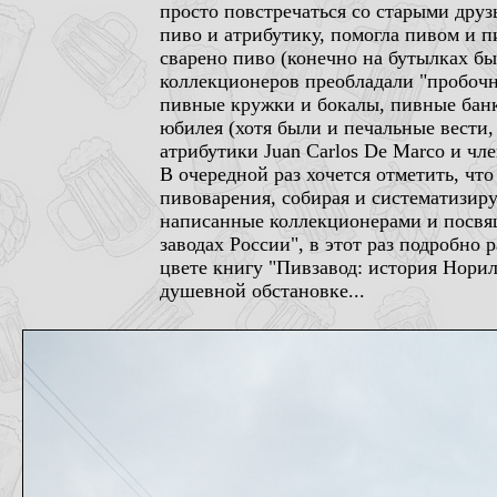
просто повстречаться со старыми дру
пиво и атрибутику, помогла пивом и п
сварено пиво (конечно на бутылках б
коллекционеров преобладали "пробочн
пивные кружки и бокалы, пивные банк
юбилея (хотя были и печальные вести
атрибутики Juan Carlos De Marco и ч
В очередной раз хочется отметить, ч
пивоварения, собирая и систематизир
написанные коллекционерами и посвя
заводах России", в этот раз подробно
цвете книгу "Пивзавод: история Нориль
душевной обстановке...