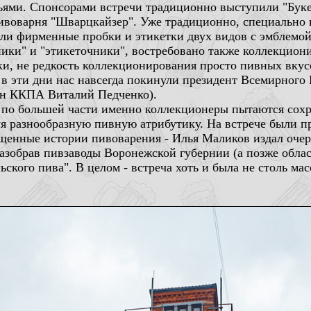
зьями. Спонсорами встречи традиционно выступили "Бук
ивоварня "Шварцкайзер". Уже традиционно, специально к
ыли фирменные пробки и этикетки двух видов с эмблемо
ики" и "этикеточники", востребовано также коллекцион
и, не редкость коллекционирования просто пивных вкусо
, в эти дни нас навсегда покинули президент Всемирног
лен ККПА Виталий Педченко).
то по большей части именно коллекционеры пытаются сох
уя разнообразную пивную атрибутику. На встрече были п
щенные истории пивоварения - Илья Маликов издал очер
 разобрав пивзаводы Воронежской губернии (а позже обла
ского пива". В целом - встреча хоть и была не столь ма