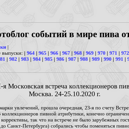
тоблог событий в мире пива о
ски
|
е выпуски:
|
964
|
965
|
966
|
967
|
968
|
969
|
970
|
971
|
972
81
|
982
|
983
|
984
|
985
|
986
|
987
|
988
|
989
|
990
|
991
|
I-я Московская встреча коллекционеров пи
Москва. 24-25.10.2020 г.
рмарки увлечений, прошла очередная, 23-я по счету Вст
б коллекционеров пивной атрибутики, конечно ограничен
 коррективы, так что на встрече не было зарубежных го
 до Санкт-Петербурга) собрались чтобы поменяться пивно