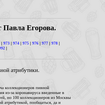
т Павла Егорова.
|
973
|
974
|
975
|
976
|
977
|
978
|
992
|
вной атрибутики.
реча коллекционеров пивной
ия из-за коронавируса введенные в
стей, но 100 коллекционеров из Москвы
й атрибутикой, пообщаться, да и