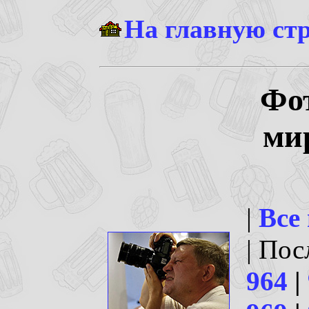
На главную ст
Фо
ми
|
Все
| По
964
|