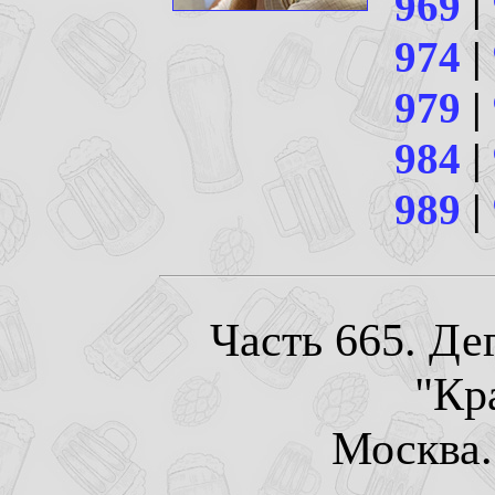
969
|
974
|
979
|
984
|
989
|
Часть 665. Де
"Кр
Москва. 