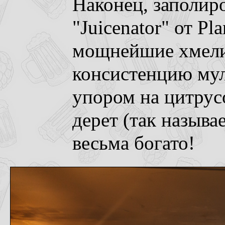
Наконец, заполир
"Juicenator" от Pl
мощнейшие хмели 
консистенцию мул
упором на цитрус
дерет (так называ
весьма богато!