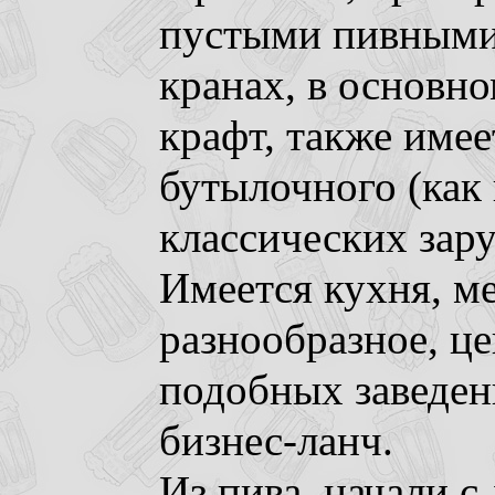
пустыми пивными
кранах, в основн
крафт, также имее
бутылочного (как 
классических зар
Имеется кухня, м
разнообразное, ц
подобных заведени
бизнес-ланч.
Из пива, начали с 