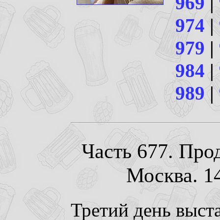
969
|
974
|
979
|
984
|
989
|
Часть 677. Прод
Москва. 14
Третий день выст