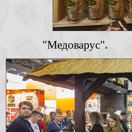
"Медоварус".