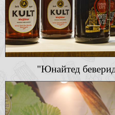
"Юнайтед беверид