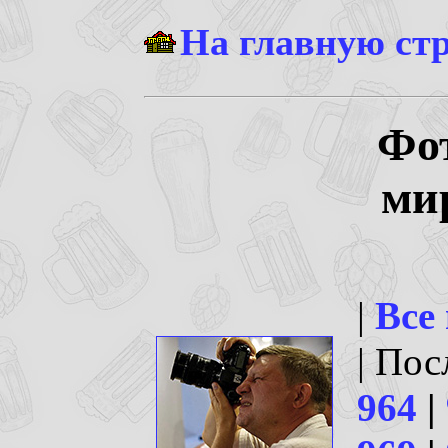
На главную ст
Фо
ми
|
Все
| По
964
|