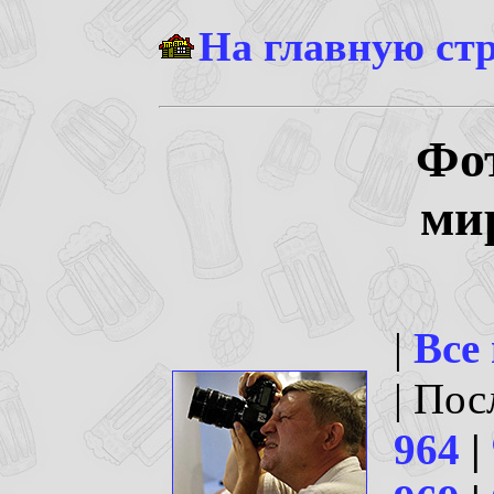
На главную ст
Фо
ми
|
Все
| По
964
|