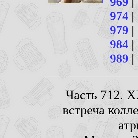
969
|
974
|
979
|
984
|
989
|
Часть 712. 
встреча колл
атр