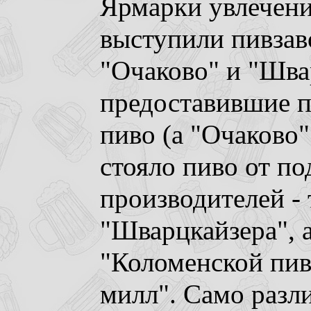
Ярмарки увлечен
выступили пивзав
"Очаково" и "Шва
предоставившие п
пиво (а "Очаково" 
стояло пиво от п
производителей - 
"Шварцкайзера", а
"Коломенской пив
милл". Само разл