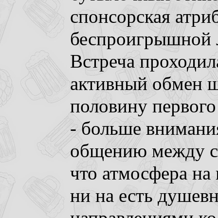
спонсорская атри
беспроигрышной л
Встреча проходила
активный обмен ш
половину первого 
- больше внимани
общению между с
что атмосфера на 
ни на есть душев