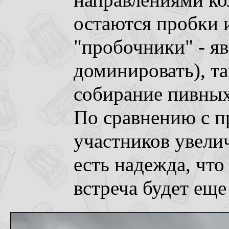
направлениями к
остаются пробки и
"пробочники" - я
доминировать), т
собирание пивных
По сравнению с п
участников увелич
есть надежда, чт
встреча будет ещ