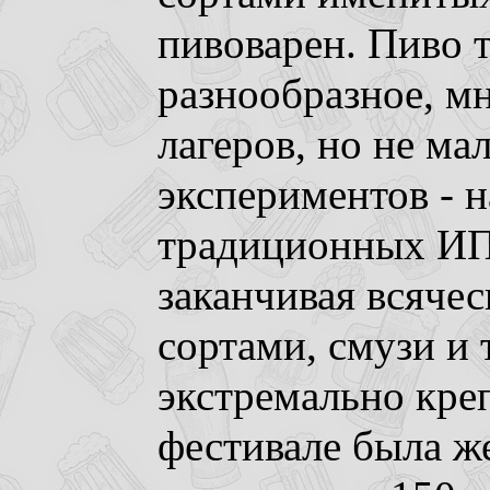
пивоварен. Пиво 
разнообразное, м
лагеров, но не ма
экспериментов - н
традиционных ИП
заканчивая всяче
сортами, смузи и
экстремально креп
фестивале была ж