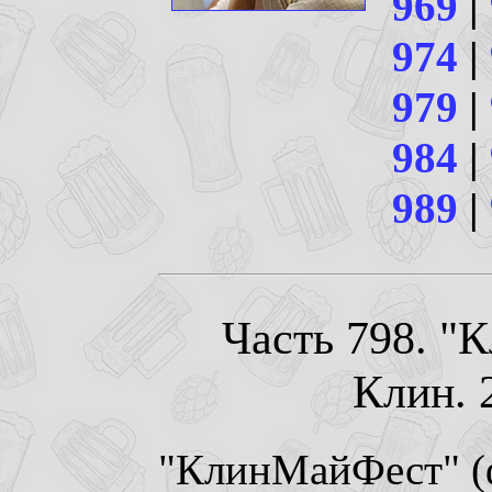
969
|
974
|
979
|
984
|
989
|
Часть 798. "
Клин. 2
"КлинМайФест" (