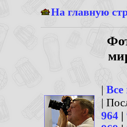
На главную ст
Фо
ми
|
Все
| По
964
|