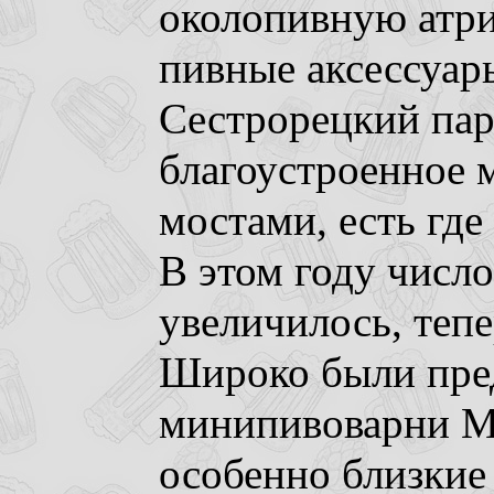
околопивную атри
пивные аксессуары
Сестрорецкий пар
благоустроенное м
мостами, есть где
В этом году числ
увеличилось, тепе
Широко были пре
минипивоварни Мо
особенно близкие