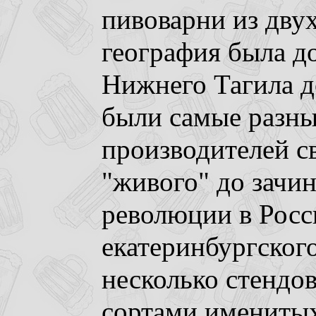
пивоварни из двух
география была д
Нижнего Тагила д
были самые разны
производителей с
"живого" до зачи
революции в Росс
екатеринбургског
несколько стендо
сортами имениты