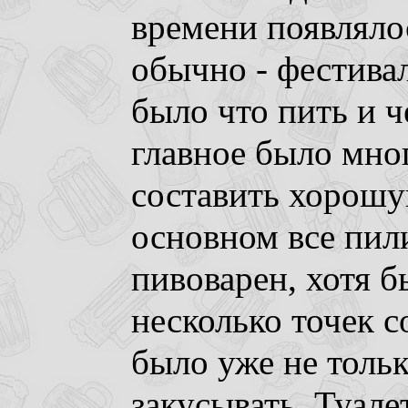
времени появлялос
обычно - фестива
было что пить и ч
главное было мног
составить хорош
основном все пили
пивоварен, хотя 
несколько точек с
было уже не тольк
закусывать. Туале