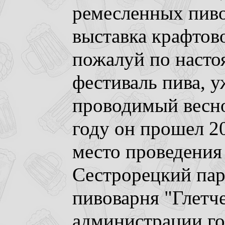
ремесленных пиво
выставка крафтово
пожалуй по наст
фестиваль пива, 
проводимый весно
году он прошел 20
место проведения 
Сестрорецкий пар
пивоварня "Глетч
администрации го