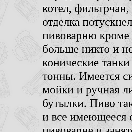
котел, фильтрчан,
отделка потускнел
пивоварню кроме 
больше никто и н
конические танки 
тонны. Имеется с
мойки и ручная л
бутылки. Пиво так
и все имеющееся 
пивоварне и заня