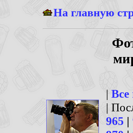
На главную ст
Фо
ми
|
Все
| По
965
|