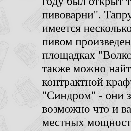
году был открыт 
пивоварни". Тапр
имеется нескольк
пивом произведе
площадках "Волко
также можно найт
контрактной краф
"Синдром" - они з
возможно что и ва
местных мощностя