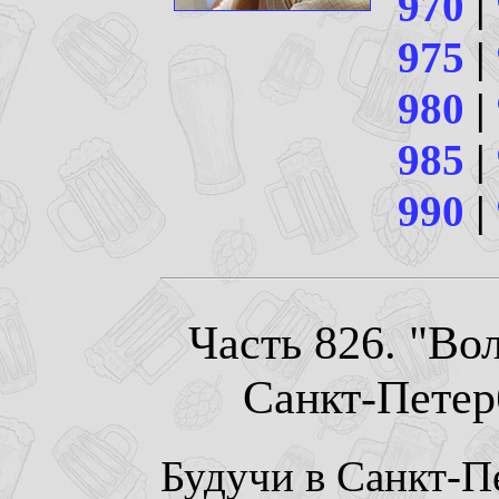
970
|
975
|
980
|
985
|
990
|
Часть 826. "Во
Санкт-Петерб
Будучи в Санкт-П