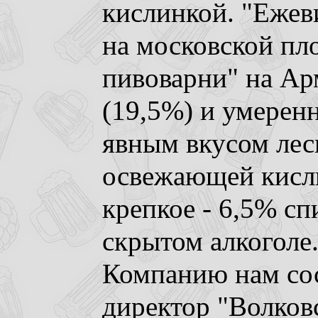
кислинкой. "Ежеви
на московской пл
пивоварни" на Ар
(19,5%) и умеренн
явным вкусом лес
освежающей кисл
крепкое - 6,5% сп
скрытом алкоголе
Компанию нам со
директор "Волков