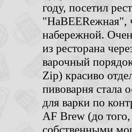
году, посетил ре
"НаBEERежная", ч
набережной. Очен
из ресторана чере
варочный порядо
Zip) красиво отд
пивоварня стала 
для варки по конт
AF Brew (до того,
собственными мо