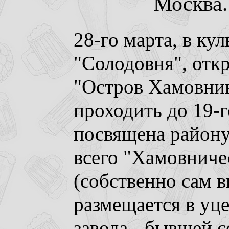
Москва. 
28-го марта, в ку
"Солодовня", отк
"Остров Хамовник
проходить до 19-г
посвящена район
всего "Хамовниче
(собственно сам 
размещается в уц
завода - бывшей с