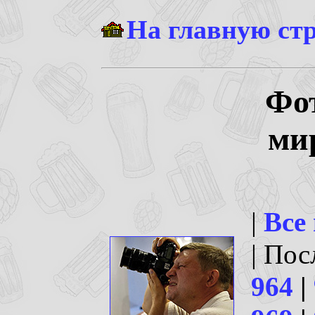
На главную ст
Фо
ми
|
Все
| По
964
|