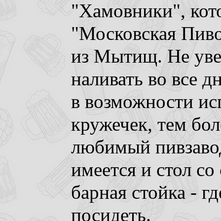
"Хамовники", кот
"Московская Пив
из Мытищ. Не уве
наливать во все дн
в возможности ис
кружечек, тем бо
любимый пивзавод
имеется и стол со
барная стойка - г
посидеть.