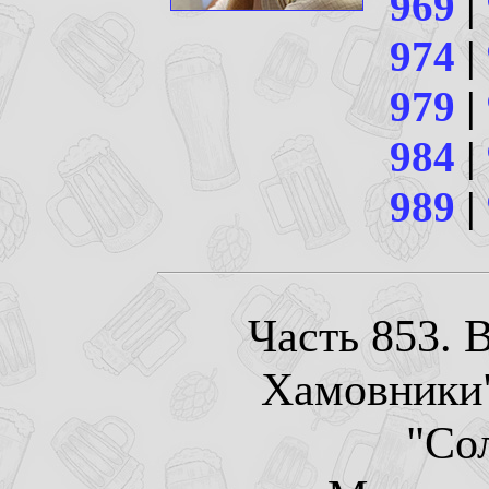
969
|
974
|
979
|
984
|
989
|
Часть 853. 
Хамовники"
"Со