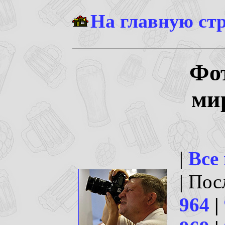
На главную ст
Фо
ми
|
Все
| По
964
|