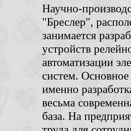
Научно-производс
"Бреслер", распол
занимается разра
устройств релейн
автоматизации эл
систем. Основное
именно разработк
весьма современн
база. На предпри
труда для сотрудн