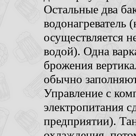
Остальные два бак
водонагреватель (
осуществляется не
водой). Одна варка
брожения вертикал
обычно заполняютс
Управление с ком
электропитания с
предприятии). Та
охлаждения, потом