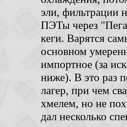
эли, фильтрации н
ПЭТы через "Пега
кеги. Варятся сам
основном умеренн
импортное (за ис
ниже). В это раз
лагер, при чем с
хмелем, но не пох
дал несколько сп