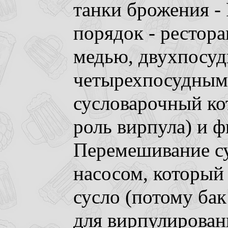
танки брожения -
порядок - рестора
медью, двухпосуд
четырехпосудным)
сусловарочный ко
роль вирпула) и ф
Перемешивание су
насосом, который 
сусло (потому ба
для вирпулировани