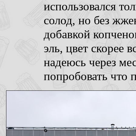
использовался то
солод, но без жж
добавкой копченог
эль, цвет скорее 
надеюсь через ме
попробовать что 