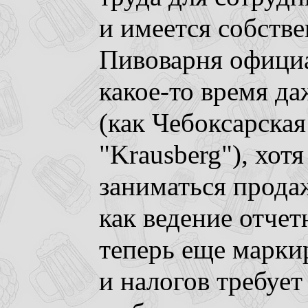
и имеется собств
Пивоварня офици
какое-то время да
(как Чебоксарска
"Krausberg"), хот
заниматься прода
как ведение отче
теперь еще марки
и налогов требует