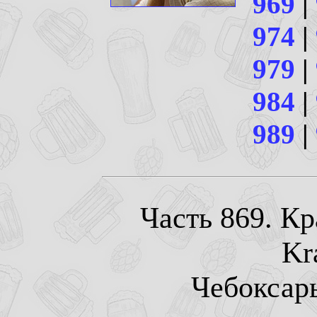
969
|
974
|
979
|
984
|
989
|
Часть 869. К
Kr
Чебоксары