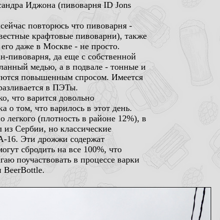
сандра Иджона (пивоварня ID Jons
 сейчас повторюсь что пивоварня -
звестные крафтовые пивоварни), также
его даже в Москве - не просто.
ан-пивоварня, да еще с собственной
ланный медью, а в подвале - тонные и
зуются повышенным спросом. Имеется
разливается в ПЭТы.
о, что варится довольно
 о том, что варилось в этот день.
о легкого (плотность в районе 12%), в
 из Сербии, но классические
 DA-16. Эти дрожжи содержат
огут сбродить на все 100%, что
агаю поучаствовать в процессе варки
 BeerBottle.