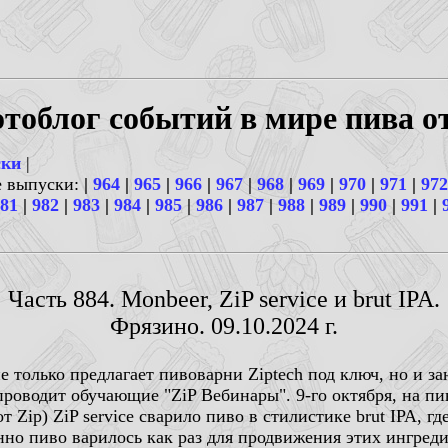
тоблог событий в мире пива о
ски
|
е выпуски:
|
964
|
965
|
966
|
967
|
968
|
969
|
970
|
971
|
972
81
|
982
|
983
|
984
|
985
|
986
|
987
|
988
|
989
|
990
|
991
|
Часть 884. Monbeer, ZiP service и brut IPA.
Фрязино. 09.10.2024 г.
не только предлагает пивоварни Ziptech под ключ, но и 
 проводит обучающие "ZiP Вебинары". 9-го октября, на п
от Zip) ZiP service cварило пиво в стилистике brut IPA, 
но пиво варилось как раз для продвижения этих ингреди