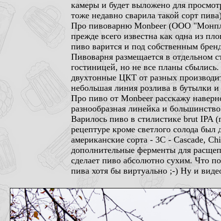
камеры и будет выложено для просмот
тоже недавно сварила такой сорт пива
Про пивоварню Monbeer (ООО "Монпл
прежде всего известна как одна из пл
пиво варится и под собственным брендо
Пивоварня размещается в отдельном ст
гостиницей, но не все планы сбылись.
двухтонные ЦКТ от разных производи
небольшая линия розлива в бутылки и
Про пиво от Monbeer расскажу наверно
разнообразная линейка и большинство 
Варилось пиво в стилистике brut IPA (
рецептуре кроме светлого солода был 
американские сорта - 3C - Cascade, Ch
дополнительные ферменты для расщепл
сделает пиво абсолютно сухим. Что пол
пива хотя бы виртуально ;-) Ну и виде