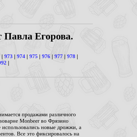
т Павла Егорова.
|
973
|
974
|
975
|
976
|
977
|
978
|
992
|
занимается продажами различного
ивоварне Monbeer во Фрязино
где использовались новые дрожжи, а
ентов. Все это фиксировалось на