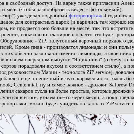
ра в свободный доступ. На варку также пригласили Алек
) и меня (чтобы разнообразить видео - фотосъемкой).
езир") уже делал подробный
фоторепортаж
4 года назад,
ощадок для контрактных варок (и варились там хорошо и
м, но продается оно больше на месте, так что встретить 
роении, изначально планировалось что это будет рестор
 Оборудование - ZiP, полутонный варочный порядок отде
телей. Кроме пива - производятся лимонады и они поль
 в них обычно разливают именно лимонады, а свое пиво 
е в своем очередном выпуске "Ящик пива" (отмечу тольк
сортов порадовали вкусом и соответствием стилю), а пока
под руководством Марии - технолога ZiP service), довольн
добавлен еще пшеничный и чуть карамельного, хмель был
inook, Centennial, ну и самое важное - дрожжи: Safbrew
ения сахаров сусла на более простые, которые дрожжи м
учится в итоге, узнаем где-то через месяц, а пока предл
орепортажи, можно будет увидеть на каналах ZiP service и