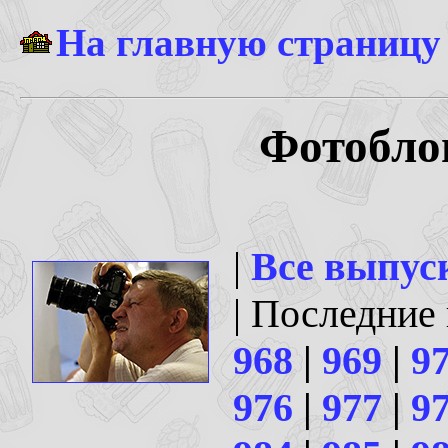
На главную страницу
Фотоблог
|
Все выпус
| Последние
968
|
969
|
9
976
|
977
|
9