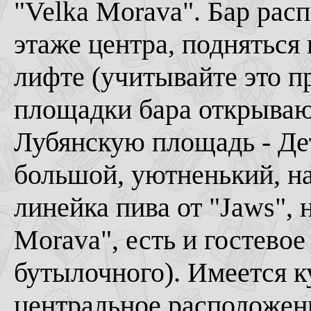
"Velka Morava". Бар рас
этаже центра, подняться
лифте (учитывайте это п
площадки бара открываю
Лубянскую площадь - Де
большой, уютненький, на
линейка пива от "Jaws", 
Morava", есть и гостево
бутылочного). Имеется к
центральное расположени