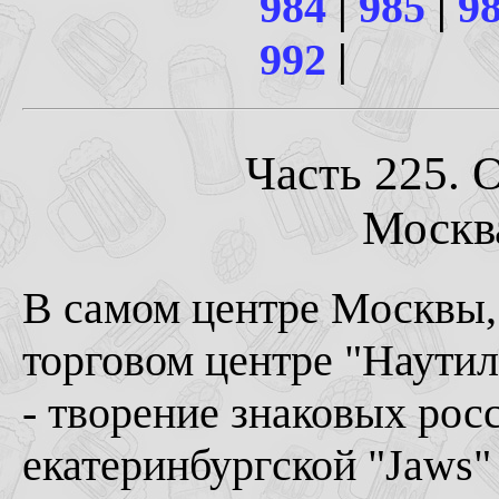
984
|
985
|
9
992
|
Часть 225. 
Москва
В самом центре Москвы, 
торговом центре "Наутилу
- творение знаковых рос
екатеринбургской "Jaws"