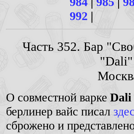
984
|
985
|
9
992
|
Часть 352. Бар "Сво
"Dali"
Москва
О совместной варке
Dali
берлинер вайс писал
здес
сброжено и представлено