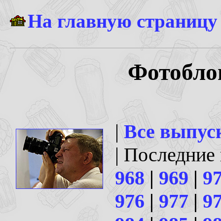
На главную страницу
Фотоблог
|
Все выпус
| Последние
968
|
969
|
9
976
|
977
|
9