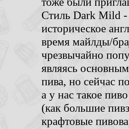
тоже были пригла
Стиль Dark Mild -
историческое англ
время майлды/бра
чрезвычайно попу
являясь основным
пива, но сейчас п
а у нас такое пив
(как большие пивз
крафтовые пивова