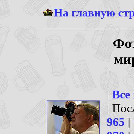
На главную ст
Фо
ми
|
Все
| По
965
|