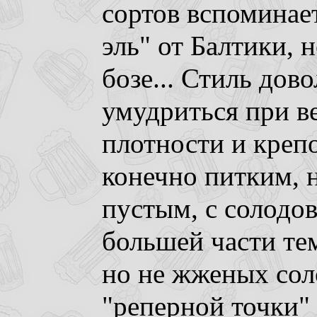
сортов вспоминае
эль" от Балтики, 
бозе... Стиль дов
умудриться при в
плотности и креп
конечно питким, 
пустым, с солодо
большей части те
но не жженых соло
"реперной точки"