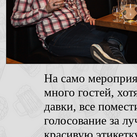
На само меропри
много гостей, хот
давки, все помес
голосование за л
красивую этикетк