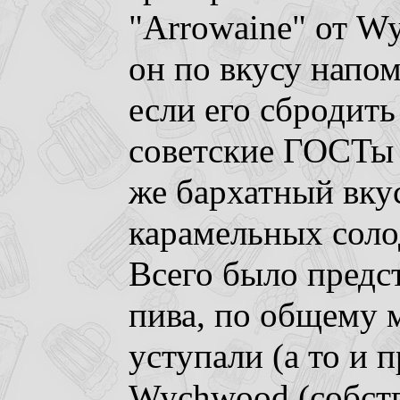
"Arrowaine" от W
он по вкусу напо
если его сбродить 
советские ГОСТы э
же бархатный вку
карамельных соло
Всего было предс
пива, по общему 
уступали (а то и 
Wychwood (собств