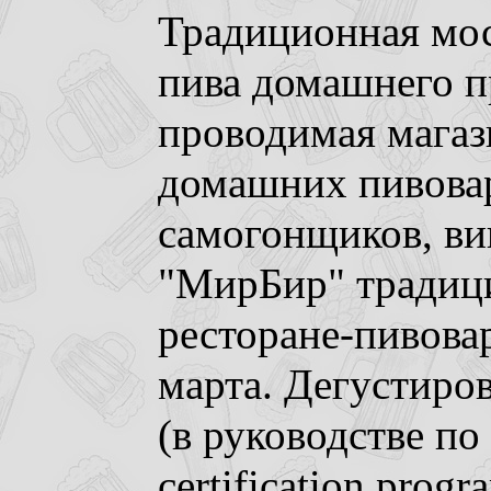
Традиционная мос
пива домашнего п
проводимая магаз
домашних пивовар
самогонщиков, ви
"МирБир" традиц
ресторане-пивова
марта. Дегустиров
(в руководстве по
certification prog