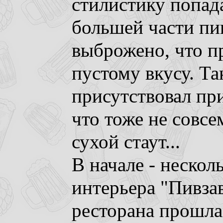
стилистику попад
большей части пи
выброжено, что п
пустому вкусу. Та
присутствовал пр
что тоже не совсем
сухой стаут...
В начале - нескол
интерьера "Пивзав
ресторана прошла