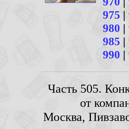
970
|
975
|
980
|
985
|
990
|
Часть 505. Кон
от компа
Москва, Пивзавод