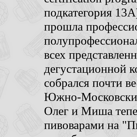
подкатегория 13A)
прошла профессио
полупрофессионал
всех представленн
дегустационной ко
собрался почти ве
Южно-Московских 
Олег и Миша тепе
пивоварами на "Пи