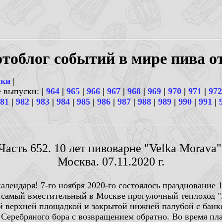
тоблог событий в мире пива о
ски
|
е выпуски:
|
964
|
965
|
966
|
967
|
968
|
969
|
970
|
971
|
972
81
|
982
|
983
|
984
|
985
|
986
|
987
|
988
|
989
|
990
|
991
|
Часть 652. 10 лет пивоварне "Velka Morava"
Москва. 07.11.2020 г.
алендаря! 7-го ноября 2020-го состоялось празднование 
 самый вместительный в Москве прогулочный теплоход "
й верхней площадкой и закрытой нижней палубой с банке
 Серебряного бора с возвращением обратно. Во время пла