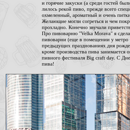
и горячие закуски (а среди гостей бы
лилось рекой пиво, прежде всего спе
охмеленный, ароматный и очень питкий
Желающие могли согреться и чем покре
прохладно. Конечно звучали приветст
Про пивоварню "Velka Morava" я сдел
пивоварни (еще в помещении у метро 
предыдущих празднованиях дня рожден
кроме производства пива занимается 
пивного фестиваля Big craft day. С Д
пива!