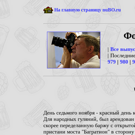
На главную страницу nuBO.ru
Фо
|
Все выпу
| Последни
979
|
980
|
9
День седьмого ноября - красный день к
Для народных гуляний, был арендован
скорее переделанную баржу с открыто
пристани моста "Багратион" в сторону