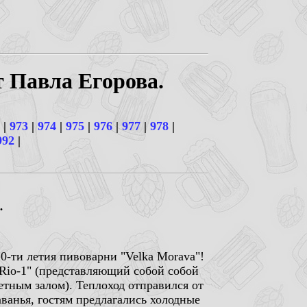
т Павла Егорова.
|
973
|
974
|
975
|
976
|
977
|
978
|
992
|
.
10-ти летия пивоварни "Velka Morava"!
Rio-1" (представляющий собой собой
тным залом). Теплоход отправился от
ванья, гостям предлагались холодные