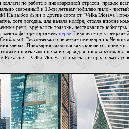
ли коллеги по работе в пивоваренной отрасли, прежде все
циально сваренный к 10-ти летнему юбилею пилс - чисты
! На выбор были и другие сорта от "Velka Morava", пре
пче, хотя погодка, для начала ноября, стояла вполне ко
венные речи, вручались подарки, чествовались юбиляры.
ал много фоторепортажей,
первый
вышел еще в феврале 20
Свиблово). Рассказывал о переезде пивоварни в Черкизо
ия завода. Пивоварня славится как своими отличными л
оптовыми продажами пива и сырья для пивоварения, явля
нем Рождения "Velka Morava" и пожелание продолжать ус