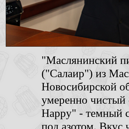
"Маслянинский п
("Салаир") из Ма
Новосибирской об
умеренно чистый с
Happy" - темный 
под азотом. Вкус 