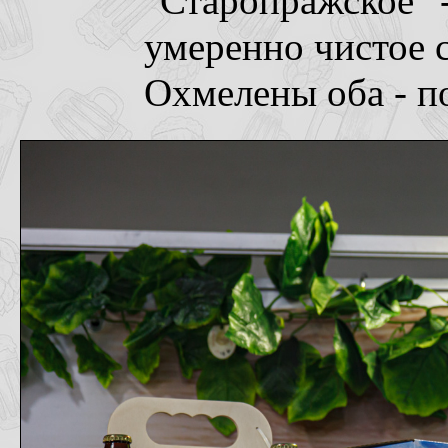
"Старопражское" 
умеренно чистое с
Охмелены оба - п