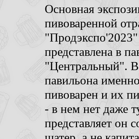
Основная экспоз
пивоваренной отр
"Продэкспо'2023"
представлена в па
"Центральный". В
павильона именно
пивоварен и их пи
- в нем нет даже т
представляет он 
шатер, а не капит