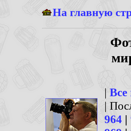
На главную ст
Фо
ми
|
Все
| По
964
|