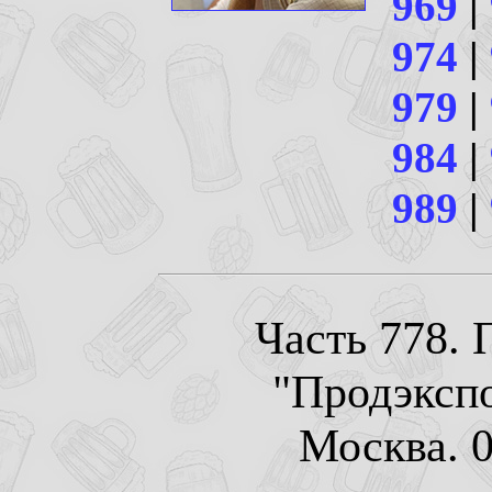
969
|
974
|
979
|
984
|
989
|
Часть 778. 
"Продэкспо
Москва. 0