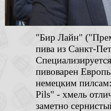
"Бир Лайн" ("Пре
пива из Санкт-Пет
Специализируется
пивоварен Европы
немецким пилсам:
Pils" - хмель отл
заметно сернисты