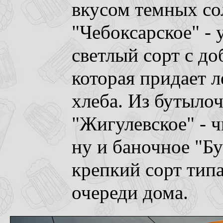
вкусом темных со
"Чебоксарское" -
светлый сорт с д
которая придает 
хлеба. Из бутыло
"Жигулевское" - ч
ну и баночное "Б
крепкий сорт типа
очереди дома.