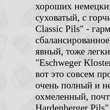
хороших немецких
суховатый, с горч
Classic Pils" - га
сбалансированное
явный, тоже легки
"Eschweger Kloster
вот это совсем пр
очень полный и не
охмеленный, почти
Hardenberger Pils"