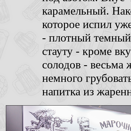
карамельный. Нак
которое испил уже
- плотный темный 
стауту - кроме вк
солодов - весьма 
немного грубоват
напитка из жарен