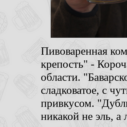
Пивоваренная ком
крепость" - Короч
области. "Баварск
сладковатое, с ч
привкусом. "Дубли
никакой не эль, а