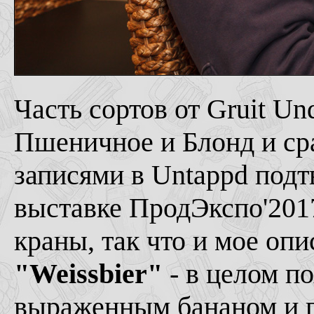
Часть сортов от Gruit Un
Пшеничное и Блонд и ср
записями в Untappd подт
выставке ПродЭкспо'201
краны, так что и мое опи
"Weissbier"
- в целом п
выраженным бананом и гв