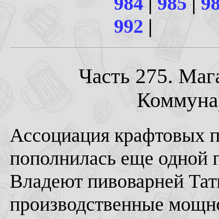
984
|
985
|
9
992
|
Часть 275. Мага
Коммунар
Ассоциация крафтовых 
пополнилась еще одной 
Владеют пивоварней Тат
производственные мощно