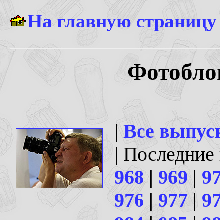
На главную страницу
Фотоблог
|
Все выпус
| Последние
968
|
969
|
9
976
|
977
|
9