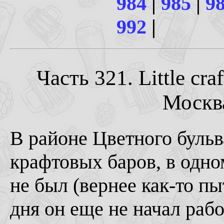
984
|
985
|
9
992
|
Часть 321. Little cra
Москва
В районе Цветного бульв
крафтовых баров, в одно
не был (вернее как-то пыт
дня он еще не начал рабо