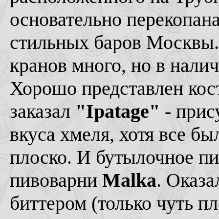
основательно перекопана
стильных баров Москвы. 
кранов много, но в нали
Хорошо представлен ко
заказал
"Ipatage"
- прис
вкуса хмеля, хотя все бы
плоско. И бутылочное пи
пивоварни
Malka
. Оказ
биттером (только чуть пл