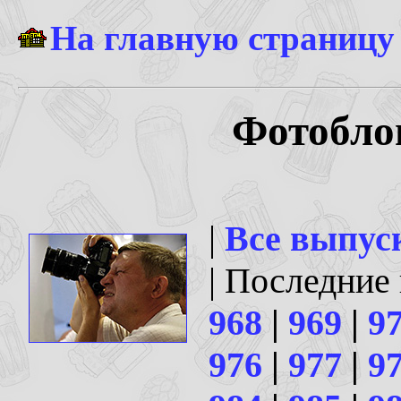
На главную страницу
Фотоблог
|
Все выпус
| Последние
968
|
969
|
9
976
|
977
|
9