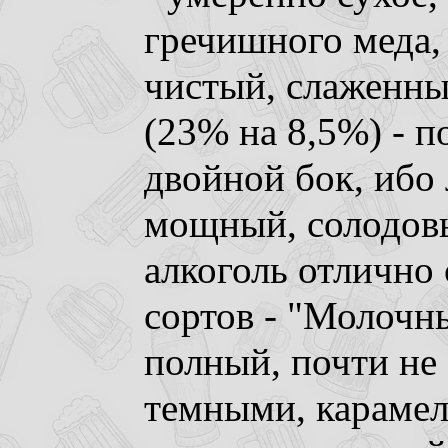
гречишного меда,
чистый, слаженный
(23% на 8,5%) - п
двойной бок, ибо 
мощный, солодовы
алкоголь отлично
сортов - "Молочны
полный, почти не
темными, караме