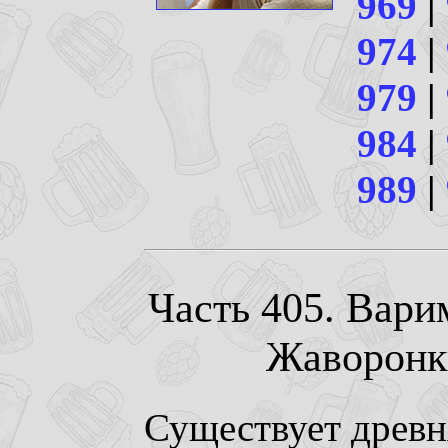
969
|
974
|
979
|
984
|
989
|
Часть 405. Вари
Жаворонки
Существует древн