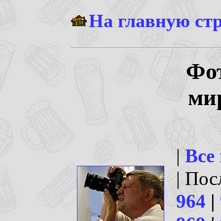
На главную ст
Фо
ми
|
Все
| По
964
|