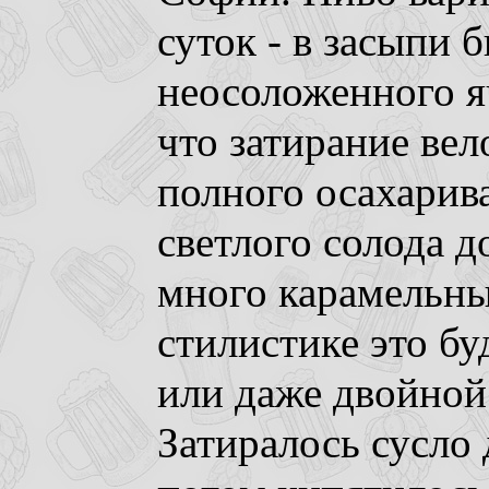
суток - в засыпи 
неосоложенного яч
что затирание вел
полного осахарив
светлого солода 
много карамельных
стилистике это бу
или даже двойной
Затиралось сусло