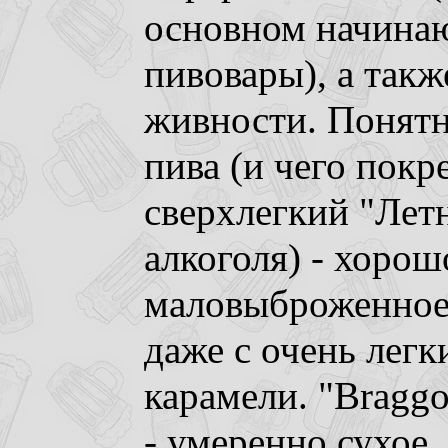
основном начина
пивовары), а так
живности. Понятн
пива (и чего покр
сверхлегкий "Лет
алкоголя) - хорош
маловыброженное 
даже с очень лег
карамели. "Bragg
- умеренно сухое