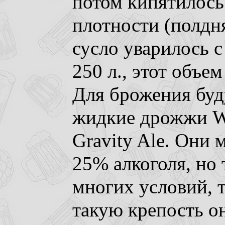
потом кипятилось
плотности (полдня
сусло уварилось 
250 л., этот объем
Для брожения буд
жидкие дрожжи W
Gravity Ale. Они 
25% алкоголя, но
многих условий, т
такую крепость он