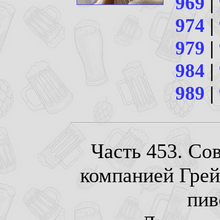
969
|
974
|
979
|
984
|
989
|
Часть 453. Со
компанией Гре
пив