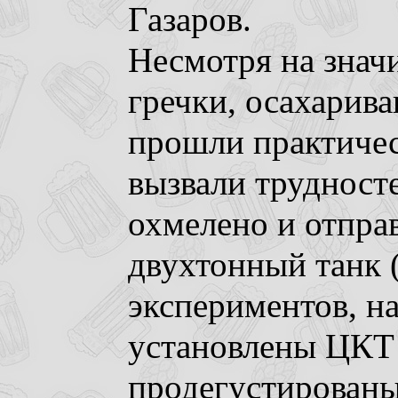
Газаров.
Несмотря на знач
гречки, осахарив
прошли практичес
вызвали трудност
охмелено и отпра
двухтонный танк (
экспериментов, н
установлены ЦКТ 
продегустированы