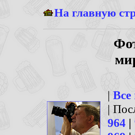
На главную ст
Фо
ми
|
Все
| По
964
|