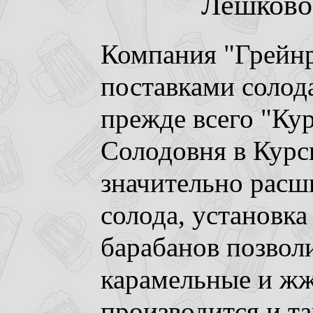
Лешково.
Компания "Грейнр
поставками солода
прежде всего "Кур
Солодовня в Курск
значительно расш
солода, установк
барабанов позвол
карамельные и жж
производится и т