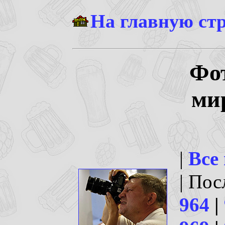
На главную ст
Фо
ми
|
Все
| По
964
|