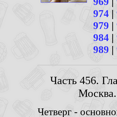
969
|
974
|
979
|
984
|
989
|
Часть 456. Гл
Москва. 
Четверг - основн