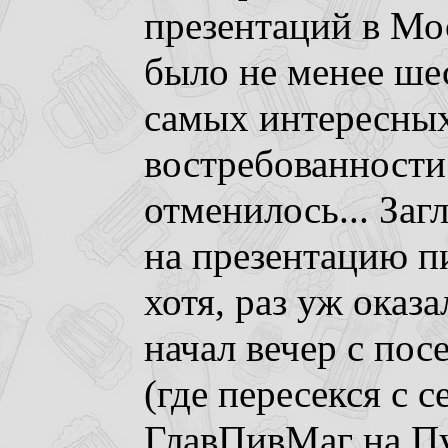
презентаций в Мос
было не менее шес
самых интересных
востребованности
отменилось... Загл
на презентацию п
хотя, раз уж оказ
начал вечер с по
(где пересекся с 
ГлавПивМаг на П