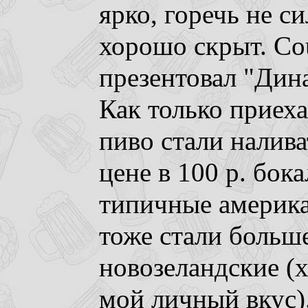
ярко, горечь не си
хорошо скрыт. Co
презентовал "Дина
Как только приех
пиво стали налив
цене в 100 р. бок
типичные америка
тоже стали больш
новозеландские (х
мой личный вкус)